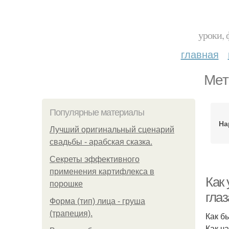
уроки, 
главная
Мет
Популярные материалы
На
Лучший оригинальный сценарий
свадьбы - арабская сказка.
Секреты эффективного
применения картифлекса в
Как 
порошке
гла
Форма (тип) лица - груша
(трапеция).
Как б
Как ч