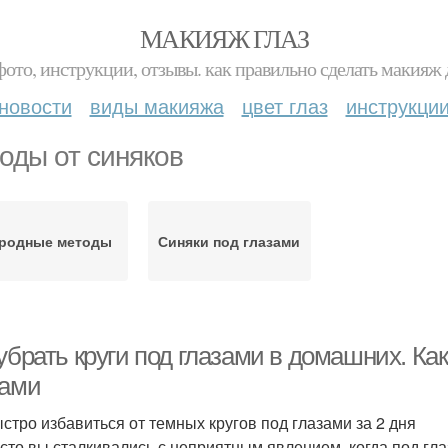
МАКИЯЖ ГЛАЗ
фото, инструкции, отзывы. как правильно сделать макияж д
новости
виды макияжа
цвет глаз
инструкци
оды от синяков
родные методы
Синяки под глазами
убрать круги под глазами в домашних. Как
зами
ыстро избавиться от темных кругов под глазами за 2 дня
асто вы сталкивались с неприятным явлением, когда под гл