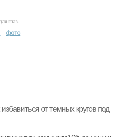
ля глаз.
и
фото
 избавиться от темных кругов под
азами возникают темные круги? Обычно при этом