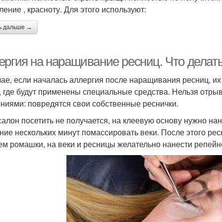
ление , красноту. Для этого используют:
ь дальше →
ергия на наращивание ресниц. Что делат
чае, если началась аллергия после наращивания ресниц, их
, где будут применены специальные средства. Нельзя отры
ниями: повредятся свои собственные реснички.
салон посетить не получается, на клеевую основу нужно на
ение нескольких минут помассировать веки. После этого ре
ем ромашки, на веки и ресницы желательно нанести репейн