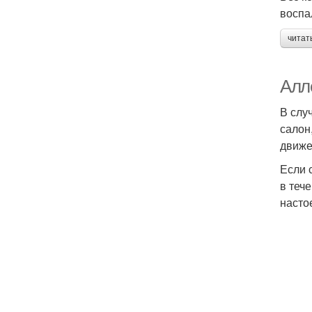
воспа
читат
Алл
В слу
салон
движе
Если 
в теч
насто