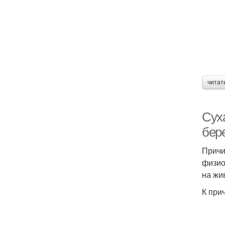
читат
Сух
бер
Причи
физио
на жи
К при