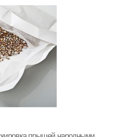
аскировка прыщей народными