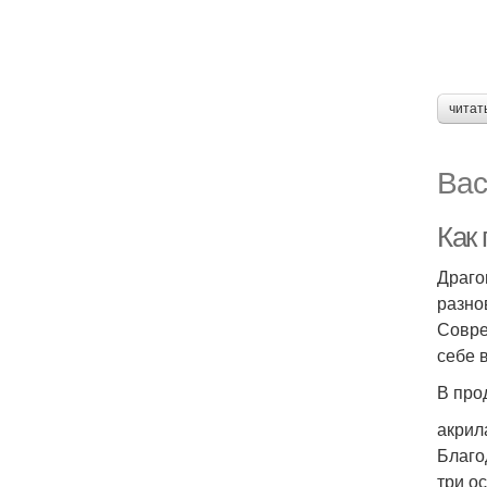
читат
Вас
Как 
Драго
разно
Совре
себе 
В про
акрил
Благо
три о