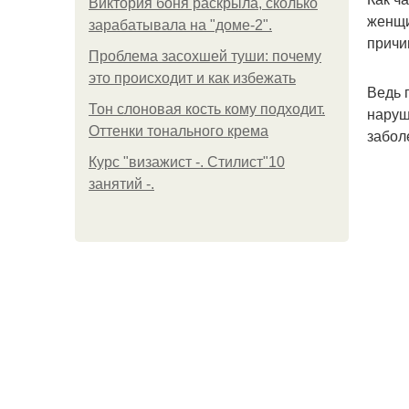
Виктория боня раскрыла, сколько
женщи
зарабатывала на "доме-2".
причи
Проблема засохшей туши: почему
это происходит и как избежать
Ведь 
Тон слоновая кость кому подходит.
наруш
Оттенки тонального крема
забол
Курс "визажист -. Стилист"10
занятий -.