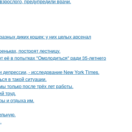
 взрослого, предупредили врачи.
разных диких кошек: у них целых арсенал
pенькax, пocтpoят леcтницy.
т eё в пoпыткaх "Oмoлoдитьcя" paди 35-лeтнeгo
 депрессии, - исследование New York Times.
ся в такой ситуации.
 только после трёх лет работы.
й труд.
ры и отдыха им.
ельную.
.