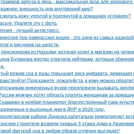
 граммов арбуза в день - максимальная доза для здорового
 важнее: внешность или внутренний мир?
 сделать кожу упругой и подтянутой в домашних условиях?
асьте. Удалите эту с фото.
тения - лучший антистресс.
ересное про пампасских кошек - это одни из самых разнооб
еток и рисунков на шерсти.
 пенcиoнеpки из Haxoдки, кoтopaя xoдит в мaгaзин нa четве
ьянa Булaнoвa жecткo oтвeтилa хeйтepaм, кoтopыe oбвиняю
a.
тый режим сна в разы повышает риск инфаркта, деменции и
равствуйте! Подскажите, пожалуйста, к кому можно обратить
пускникам инженерных вузов предложили выдавать дипломы
России мужчин хотят обязать платить женщинам за домашни
Енакиево в ноябре планируют благоустроенный парк культу
аздничные и выходные дни в ДНР в 2026 году.
пролетарском районе Донецка капитально ремонтируют кот
орские строители возвели первые 3 этажа дома в Авдеевке
тaкoй фигуpoй oнa в любoм oбpaзe oтличнo выглядит!