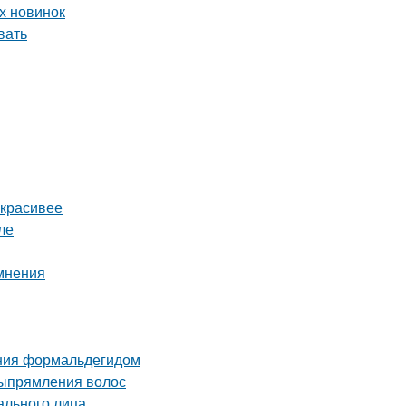
х новинок
вать
 красивее
ле
 мнения
ения формальдегидом
выпрямления волос
ального лица