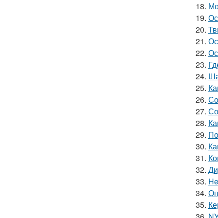
18.
Мо
19.
Ос
20.
Тв
21.
Ос
22.
Ос
23.
Гд
24.
Ша
25.
Ка
26.
Со
27.
Со
28.
Ка
29.
По
30.
Ка
31.
Ко
32.
Ди
33.
He
34.
Оп
35.
Ке
36.
NY