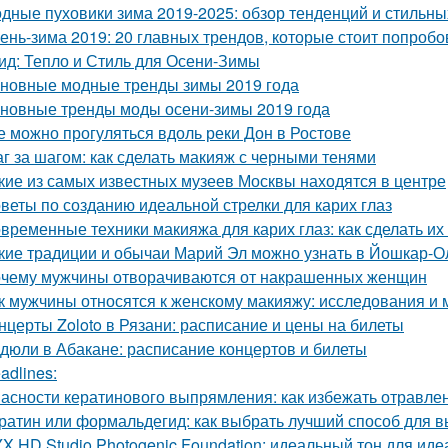
дные пуховики зима 2019-2025: обзор тенденций и стильны
ень-зима 2019: 20 главных трендов, которые стоит попробо
ид: Тепло и Стиль для Осени-Зимы
новные модные тренды зимы 2019 года
новные тренды моды осени-зимы 2019 года
е можно прогуляться вдоль реки Дон в Ростове
г за шагом: как сделать макияж с черными тенями
кие из самых известных музеев Москвы находятся в центре
веты по созданию идеальной стрелки для карих глаз
временные техники макияжа для карих глаз: как сделать их
кие традиции и обычаи Марий Эл можно узнать в Йошкар-О
чему мужчины отворачиваются от накрашенных женщин
к мужчины относятся к женскому макияжу: исследования и
нцерты Zoloto в Рязани: расписание и цены на билеты
дюли в Абакане: расписание концертов и билеты
adlines:
асности кератинового выпрямления: как избежать отравл
ратин или формальдегид: как выбрать лучший способ для 
X HD Studio Photogenic Foundation: идеальный тон для иде