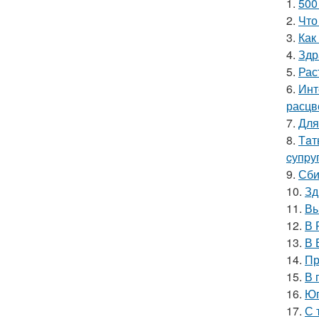
1.
500
2.
Что
3.
Как
4.
Здр
5.
Рас
6.
Инт
расцв
7.
Для
8.
Тaт
cупpуг
9.
Сби
10.
Зд
11.
Вы
12.
В 
13.
В 
14.
Пр
15.
В 
16.
Юг
17.
С 