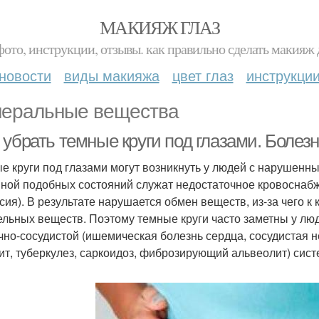
МАКИЯЖ ГЛАЗ
фото, инструкции, отзывы. как правильно сделать макияж д
новости
виды макияжа
цвет глаз
инструкци
еральные вещества
убрать темные круги под глазами. Болез
е круги под глазами могут возникнуть у людей с нарушенн
ной подобных состояний служат недостаточное кровоснабж
ксия). В результате нарушается обмен веществ, из-за чего к
ельных веществ. Поэтому темные круги часто заметны у л
чно-сосудистой (ишемическая болезнь сердца, сосудистая н
ит, туберкулез, саркоидоз, фиброзирующий альвеолит) сист