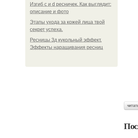
Изгиб c и d ресничек. Как выглядит:
описание и фото
Этапы ухода за кожей лица твой
секрет успеха.
Ресницы 3д кукольный эффект.
Эффекты наращивания ресниц
читат
Пос