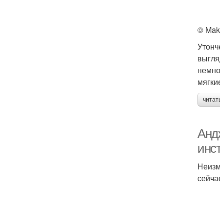
© Mak
Утонч
выгля
немно
мягки
читат
Анд
инс
Неизм
сейча