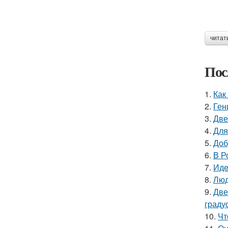
читат
Пос
1.
Как
2.
Ген
3.
Две
4.
Для
5.
Доб
6.
В Р
7.
Идe
8.
Люд
9.
Две
граду
10.
Чт