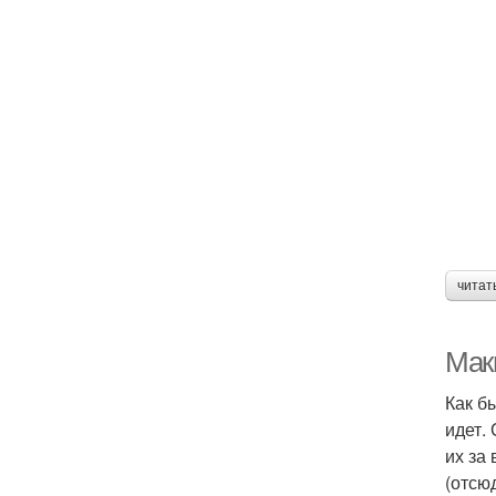
читат
Мак
Как б
идет.
их за
(отсю