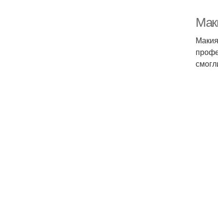
Мак
Макия
профе
смогл