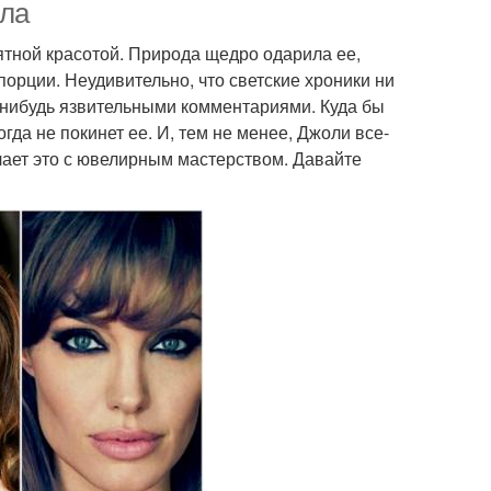
ила
ной красотой. Природа щедро одарила ее,
порции. Неудивительно, что светские хроники ни
нибудь язвительными комментариями. Куда бы
гда не покинет ее. И, тем не менее, Джоли все-
делает это с ювелирным мастерством. Давайте