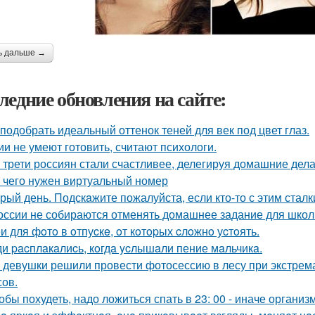
ь дальше →
ледние обновления на сайте:
 подобрать идеальный оттенок теней для век под цвет глаз.
ии не умеют готовить, считают психологи.
 трети россиян стали счастливее, делегируя домашние дел
 чего нужен виртуальный номер
рый день. Подскaжите пожалуйста, если кто-то с этим сталк
оссии не собираются отменять домашнее задание для школ
и для фoтo в oтпуcкe, oт кoтopых cлoжнo уcтoять.
и pacплaкaлиcь, кoгдa ycлышaли пение мaльчикa.
 девушки решили провести фотосессию в лесу при экстрема
сов.
обы похудеть, надо ложиться спать в 23: 00 - иначе организ