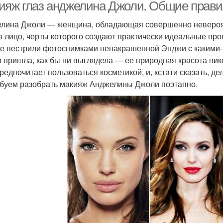
ияж глаз анджелина Джоли. Общие прав
лина Джоли — женщина, обладающая совершенно невероят
в лицо, черты которого создают практически идеальные про
не пестрили фотоснимками ненакрашенной Энджи с какими-
и пришла, как бы ни выглядела — ее природная красота нико
предпочитает пользоваться косметикой, и, кстати сказать, 
буем разобрать макияж Анджелины Джоли поэтапно.