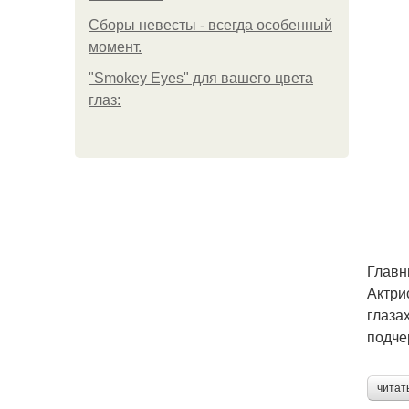
Сборы невесты - всегда особенный
момент.
"Smokey Eyes" для вашего цвета
глаз:
Главн
Актри
глаза
подче
читат