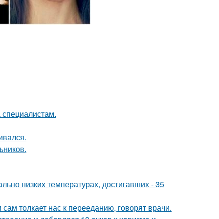
а специалистам.
ивался.
ьников.
льно низких температурах, достигавших - 35
м сам толкает нас к перееданию, говорят врачи.