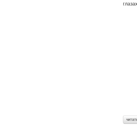
глазах
читат