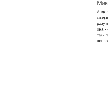
Мак
Андже
созда
разу 
она н
таки 
попро