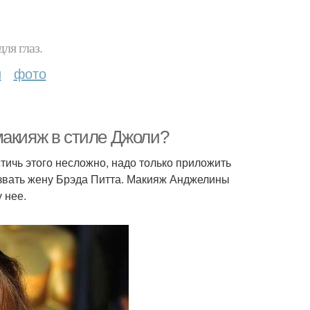
ля глаз.
и
фото
макияж в стиле Джоли?
тичь этого несложно, надо только приложить
азвать жену Брэда Питта. Макияж Анджелины
 нее.