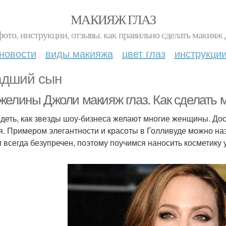
МАКИЯЖ ГЛАЗ
фото, инструкции, отзывы. как правильно сделать макияж д
новости
виды макияжа
цвет глаз
инструкци
дший сын
желины Джоли макияж глаз. Как сделать 
деть, как звезды шоу-бизнеса желают многие женщины. Дос
я. Примером элегантности и красоты в Голливуде можно н
 всегда безупречен, поэтому поучимся наносить косметику у