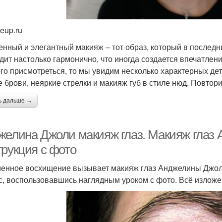
eup.ru
енный и элегантный макияж – тот образ, который в последн
дит настолько гармонично, что иногда создается впечатление
го присмотреться, то мы увидим несколько характерных де
е брови, неяркие стрелки и макияж губ в стиле нюд. Повтор
ь дальше →
желина Джоли макияж глаз. Макияж глаз
трукция с фото
енное восхищение вызывает макияж глаз Анджелины Джоли
с, воспользовавшись наглядным уроком с фото. Всё изложе