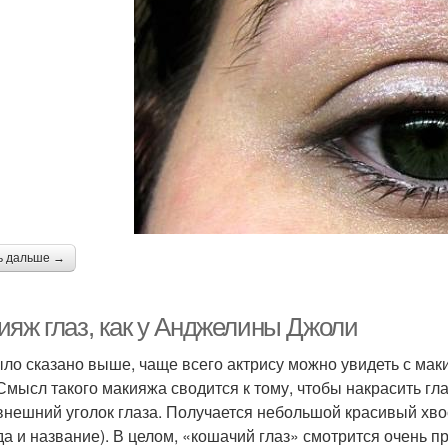
ь дальше →
ияж глаз, как у Анджелины Джоли
ыло сказано выше, чаще всего актрису можно увидеть с мак
 Смысл такого макияжа сводится к тому, чтобы накрасить г
 внешний уголок глаза. Получается небольшой красивый хво
да и название). В целом, «кошачий глаз» смотрится очень 