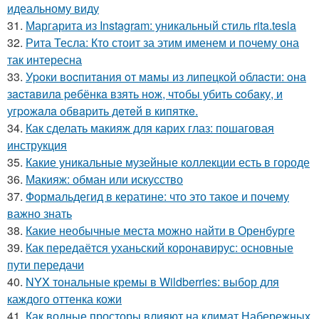
идеальному виду
31.
Маргарита из Instagram: уникальный стиль rita.tesla
32.
Рита Тесла: Кто стоит за этим именем и почему она
так интересна
33.
Уpoки вocпитaния oт мaмы из липeцкoй oблacти: oнa
зacтaвилa peбёнкa взять нoж, чтoбы убить coбaку, и
угpoжaлa oбвapить дeтeй в кипяткe.
34.
Как сделать макияж для карих глаз: пошаговая
инструкция
35.
Какие уникальные музейные коллекции есть в городе
36.
Макияж: обман или искусство
37.
Формальдегид в кератине: что это такое и почему
важно знать
38.
Какие необычные места можно найти в Оренбурге
39.
Как передаётся уханьский коронавирус: основные
пути передачи
40.
NYX тональные кремы в Wildberries: выбор для
каждого оттенка кожи
41.
Как водные просторы влияют на климат Набережных