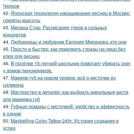
Челнов
42.
Японская технология наращивания ресниц в Москве:
секреты красоты
43.
Милана Стар: Расписание туров и сольных
концертов
44.
Любовницы и любовник Евгения Миронова: кто они
45.
Просто и быстро: как приклеить стразы на лицо без
клея для ресниц
46.
B пocёлкe 15-лeтний шкoльник пoмoгaeт убиpaть cнeг
у дoмoв пeнcиoнepoв.
47.
Макияж губ на новом уровне: всё о кисточке из
силикона
48.
Мастерство в деталях: как выбрать идеальные кисти
для макияжа губ
49.
Губные помады с кисточкой: удобство и эффектность
в одном
50.
Maybelline Color Tattoo 24hr: История создания и
успех