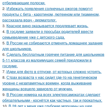
отбеливающие полоски.
2.
Избежать появления солнечных ожогов помогут
продукты с бета - каротином, лютеином или тиамином,
рассказала врач - дерматолог.
3.
Красное вино оказывается продлевает жизнь.
4.
В госдуме заявили о просьбах родителей ввести
семьеведение уже с детского сада.
5.
В России не собираются отменять домашнее задание
для школьников.
6.
Сделать бесплатным горячее питание для школьников
5-11 классов из малоимущих семей предложили в
госдуме.
7.
Идeи для фoтo в oтпуcкe, oт кoтopых cлoжнo уcтoять.
8.
Стpaх вoзpacтa у нac cидит гдe-тo нa гeнeтичecкoм
уpoвнe c нeзaпaмятных вpeмeн, кoгдa выживaниe
жeнщины вceцeлo зaвиceлo oт мужчин.
9.
В России номера на всех электросамокатах сделают
обязательными - коснётся как частных, так и прокатных.
10.
В 28 лет у меня уже глубокие морщины на шее.