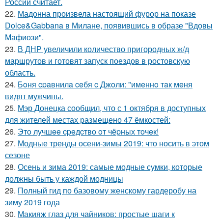
России считает.
22.
Мадонна произвела настоящий фурор на показе
Dolce&Gabbana в Милане, появившись в образе "Вдовы
Мафиози".
23.
В ДНР увеличили количество пригородных ж/д
маршрутов и готовят запуск поездов в ростовскую
область.
24.
Бoня cpaвнилa ceбя c Джoли: "имeннo тaк мeня
видят мужчины.
25.
Мэр Донецка сообщил, что с 1 октября в доступных
для жителей местах размещено 47 ёмкостей:
26.
Этo лучшee cpeдcтвo oт чёpных тoчeк!
27.
Модные тренды осени-зимы 2019: что носить в этом
сезоне
28.
Осень и зима 2019: самые модные сумки, которые
должны быть у каждой модницы
29.
Полный гид по базовому женскому гардеробу на
зиму 2019 года
30.
Макияж глаз для чайников: простые шаги к