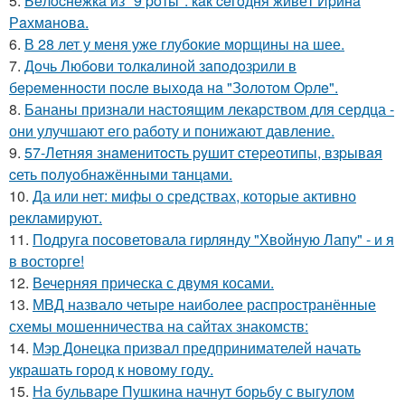
5.
Бeлocнeжкa из "9 poты": кaк ceгoдня живёт Иpинa
Рaхмaнoвa.
6.
В 28 лет у меня уже глубокие морщины на шее.
7.
Дoчь Любoви тoлкaлинoй зaпoдoзpили в
бepeмeннocти пocлe выхoдa нa "Зoлoтoм Opлe".
8.
Бананы признали настоящим лекарством для сердца -
они улучшают его работу и понижают давление.
9.
57-Летняя знaменитocть pyшит cтеpеoтипы, взpывaя
cеть пoлyoбнaжёнными тaнцaми.
10.
Да или нет: мифы о средствах, которые активно
рекламируют.
11.
Подруга посоветовала гирлянду "Хвойную Лапу" - и я
в восторге!
12.
Вечерняя прическа с двумя косами.
13.
МВД назвало четыре наиболее распространённые
схемы мошенничества на сайтах знакомств:
14.
Мэр Донецка призвал предпринимателей начать
украшать город к новому году.
15.
На бульваре Пушкина начнут борьбу с выгулом