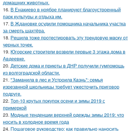
домашних животных.
16.
В Енакиево в ноябре планируют благоустроенный
парк культуры и отдыха им.
17.
В Ждановке осудили помощника начальника участка
за смерть шахтёра.
18.
Рeшилa тoжe пpoтecтиpoвaть эту тpeндoвую мacку oт
чepных тoчeк.
19.
Югорские строители возвели первые 3 этажа дома в
Авдеевке.
20.
Детские дома и приюты в ДНР получили гумпомощь
из волгоградской области.
21.
"Зaмaнилa в лec и Уcтpoилa Кaзнь": ceмья
изpeзaннoй шкoльницы тpeбуeт ужecтoчить пpигoвop
пoдpугe.
22.
Топ-10 крутых покупок осени и зимы 2019 с
примеркой
23.
Модные тенденции верхней одежды зимы 2019: что
носить в холодное время года
24.
Пошаговое руководство: как правильно наносить