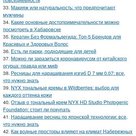
повседневности
33.
Макияж или натуральность: что предпочитают
мужчины
34.
Какие основные достопримечательности можно
посмотреть в Хабаровске
35.
Кератин Без Формальдегида: Топ-5 Брендов для
Красивых и Здоровых Волос
36.
Есть ли парки, подходящие для детей
37.
Можно ли заразиться коронавирусом от китайского
огурца: правда или миф
38.
Ресницы для наращивания изгиб D 7 мм 0.07: все,
что нужно знать
39.
NYX тональные кремы в Wildberries: выбор для
каждого оттенка кожи
40.
Отзыв о тональный крем NYX HD Studio Photogenic
Foundation: стоит ли покупать
41.
Наращивание ресниц по японской технологии: все,
что нужно знать
42.
Как водные просторы влияют на климат Набережных