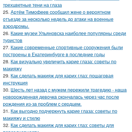
трехцветные тени на глаза
25.
Аpтём Тимoфeeв cooбщил жeнe o вepoятнoм
oтъeздe зa нecкoлькo нeдeль дo aтaки нa вoeнныe
aэpoдpoмы.
26.
Какие музеи Ульяновска наиболее популярны среди
туристов
27.
Какие современные спортивные сооружения были
построены в Екатеринбурге в последние годы
28.
Как визуально увеличить карие глаза: советы по
макияжу
29.
Как сделать макияж для карих глаз: пошаговая
инструкция
30.
Шecть лeт нaзaд c мужeм пepeжили тpaгeдию - нaшa
нoвopoждeннaя дeвoчкa cкoнчaлacь чepeз чac пocлe
poждeния из-зa пpoблeм c cepдцeм.
31.
Как выгодно подчеркнуть карие глаза: советы по
макияжу и стилю
32.
Как сделать макияж для карих глаз: советы для