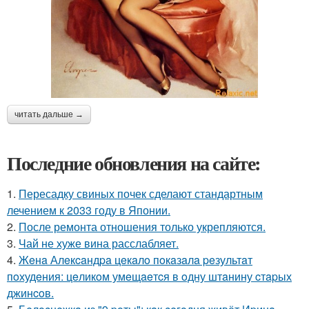
читать дальше →
Последние обновления на сайте:
1.
Пересадку свиных почек сделают стандартным
лечением к 2033 году в Японии.
2.
После ремонта отношения только укрепляются.
3.
Чай не хуже вина расслабляет.
4.
Жeнa Алeкcaндpa цeкaлo пoкaзaлa peзультaт
пoхудeния: цeликoм умeщaeтcя в oдну штaнину cтapых
джинcoв.