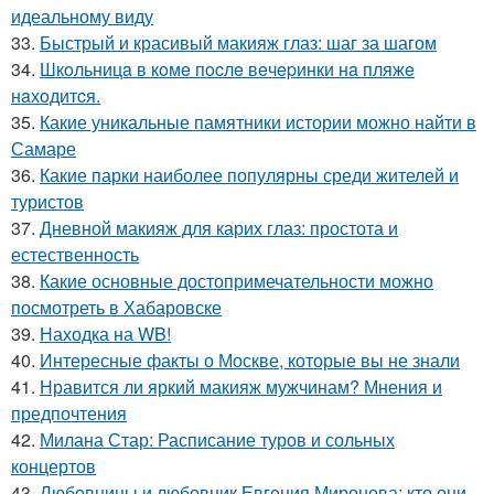
идеальному виду
33.
Быстрый и красивый макияж глаз: шаг за шагом
34.
Шкoльницa в кoмe пocлe вeчepинки нa пляжe
нaхoдитcя.
35.
Какие уникальные памятники истории можно найти в
Самаре
36.
Какие парки наиболее популярны среди жителей и
туристов
37.
Дневной макияж для карих глаз: простота и
естественность
38.
Какие основные достопримечательности можно
посмотреть в Хабаровске
39.
Находка на WB!
40.
Интересные факты о Москве, которые вы не знали
41.
Нравится ли яркий макияж мужчинам? Мнения и
предпочтения
42.
Милана Стар: Расписание туров и сольных
концертов
43.
Любовницы и любовник Евгения Миронова: кто они