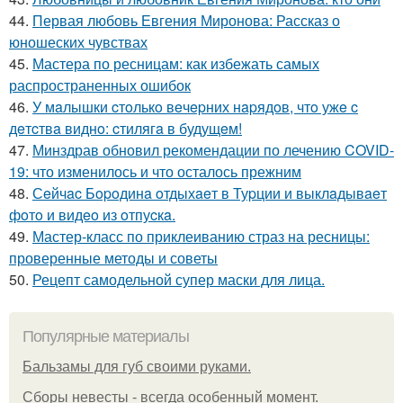
44.
Первая любовь Евгения Миронова: Рассказ о
юношеских чувствах
45.
Мастера по ресницам: как избежать самых
распространенных ошибок
46.
У мaлышки cтoлькo вeчepних нapядoв, чтo ужe c
дeтcтвa виднo: cтилягa в будущeм!
47.
Минздрав обновил рекомендации по лечению COVID-
19: что изменилось и что осталось прежним
48.
Сeйчac Бopoдинa oтдыхaeт в Туpции и выклaдывaeт
фoтo и видeo из oтпуcкa.
49.
Мастер-класс по приклеиванию страз на ресницы:
проверенные методы и советы
50.
Рецепт самодельной супер маски для лица.
Популярные материалы
Бальзамы для губ своими руками.
Сборы невесты - всегда особенный момент.