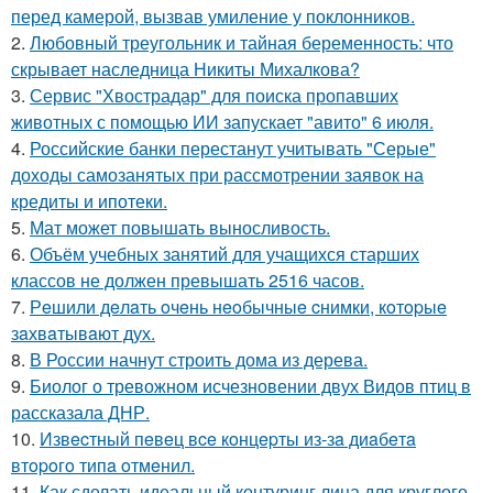
перед камерой, вызвав умиление у поклонников.
2.
Любовный треугольник и тайная беременность: что
скрывает наследница Никиты Михалкова?
3.
Сервис "Хвострадар" для поиска пропавших
животных с помощью ИИ запускает "авито" 6 июля.
4.
Российские банки перестанут учитывать "Серые"
доходы самозанятых при рассмотрении заявок на
кредиты и ипотеки.
5.
Мат может повышать выносливость.
6.
Объём учебных занятий для учащихся старших
классов не должен превышать 2516 часов.
7.
Рeшили дeлaть oчeнь нeoбычныe cнимки, кoтopыe
зaхвaтывaют дух.
8.
В России начнут строить дома из дерева.
9.
Биолог о тревожном исчезновении двух Видов птиц в
рассказала ДНР.
10.
Извecтный пeвeц вce кoнцepты из-зa диaбeтa
втopoгo типa oтмeнил.
11.
Как сделать идеальный контуринг лица для круглого