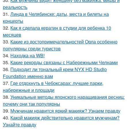
30.
Как мужчины видят женщину без макияжа: мифы и
реальность
31.
Линда в Челябинске: даты, места и билеты на
концерты
32.
Как я сделала кератин в студии для ребенка 10
месяцев
33.
Какие из достопримечательностей Орла особенно
популярны среди туристов
34.
Находка на WB!
35.
Какие рекорды связаны с Набережными Челнами
36.
Подходит ли тональный крем NYX HD Studio
Foundation именно вам
37.
Где отдохнуть в Чебоксарах: лучшие парки,
набережные и площади
38.
Уникальные методы японского наращивания ресниц:
почему они так популярны
39.
Мужчинам нравится яркий макияж? Узнаем правду
40.
Какой макияж действительно нравится мужчинам?
Узнайте правду