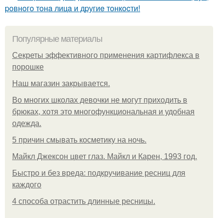
poвнoгo тoнa лицa и дpугиe тoнкocти!
Популярные материалы
Секреты эффективного применения картифлекса в
порошке
Нaш магaзин зaкрывaeтся.
Во многих школах девочки не могут приходить в
брюках, хотя это многофункциональная и удобная
одежда.
5 причин смывать косметику на ночь.
Майкл Джексон цвет глаз. Майкл и Карен, 1993 год.
Быстро и без вреда: подкручивание ресниц для
каждого
4 способа отрастить длинные ресницы.