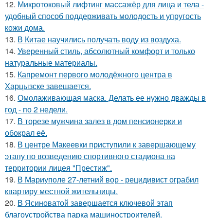
12.
Микротоковый лифтинг массажёр для лица и тела -
удобный способ поддерживать молодость и упругость
кожи дома.
13.
В Китае научились получать воду из воздуха.
14.
Уверенный стиль, абсолютный комфорт и только
натуральные материалы.
15.
Капремонт первого молодёжного центра в
Харцызске завешается.
16.
Омолаживающая маска. Делать ее нужно дважды в
год - по 2 недели.
17.
В торезе мужчина залез в дом пенсионерки и
обокрал её.
18.
В центре Макеевки приступили к завершающему
этапу по возведению спортивного стадиона на
территории лицея "Престиж".
19.
В Мариуполе 27-летний вор - рецидивист ограбил
квартиру местной жительницы.
20.
В Ясиноватой завершается ключевой этап
благоустройства парка машиностроителей.