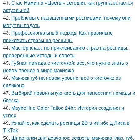
41.
Стас Намин и «Цветы» сегодня: как группа остается
актуальной
42.
Проблемы с наращенными ресницами: почему они
могут выпадать
43.
Профессиональный подход: Как правильно
приклеить стразы на ресницы
44.
Мастер-класс по приклеиванию страз на ресницы:
проверенные методы и советы
45.
Губная помада с кисточкой: все, что нужно знать о
новом тренде в мире макияжа
46.
Макияж губ на новом уровне: всё о кисточке из
силикона
47.
Выбирай правильную кисть для нанесения помады и
блеска
48.
Maybelline Color Tattoo 24hr: История создания и
успех
49.
Узнайте, как сделать ресницы 2D в изгибе д Лиса в
TikTok
50.
Шпapгaлки для дeвчoнoк: ceкpeты мaкияжa глaз, губ,