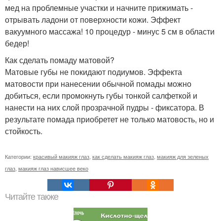
мед на проблемные участки и начните прижимать -
отрывать ладони от поверхности кожи. Эффект
вакуумного массажа! 10 процедур - минус 5 см в области
бедер!
Как сделать помаду матовой?
Матовые губы не покидают подиумов. Эффекта
матовости при нанесении обычной помады можно
добиться, если промокнуть губы тонкой салфеткой и
нанести на них слой прозрачной пудры - фиксатора. В
результате помада приобретет не только матовость, но и
стойкость.
Категории:
красивый макияж глаз
,
как сделать макияж глаз
,
макияж для зеленых
глаз
,
макияж глаз нависшее веко
Читайте также