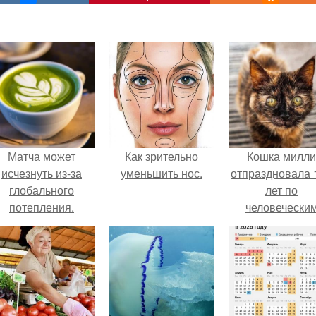
Матча может
Как зрительно
Кошка милли
исчезнуть из-за
уменьшить нос.
отпраздновала 
глобального
лет по
потепления.
человечески
Меркам и
претендует н
звание само
старой в мире