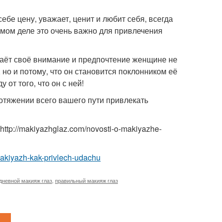
себе цену, уважает, ценит и любит себя, всегда
амом деле это очень важно для привлечения
даёт своё внимание и предпочтение женщине не
, но и потому, что он становится поклонником её
 от того, что он с ней!
протяжении всего вашего пути привлекать
p://makiyazhglaz.com/novosti-o-makiyazhe-
akiyazh-kak-privlech-udachu
дневной макияж глаз
,
правильный макияж глаз