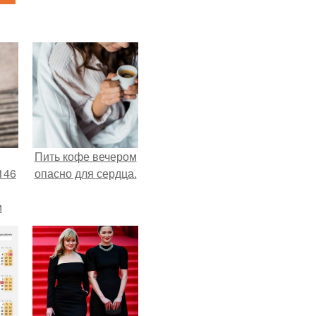
Пить кофе вечером
146
опасно для сердца.
м
а
й
.