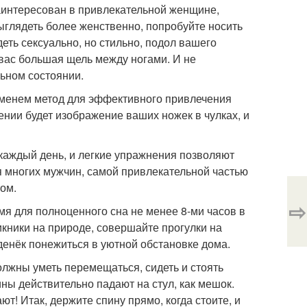
 заинтересован в привлекательной женщине,
ыглядеть более женственно, попробуйте носить
деть сексуально, но стильно, подол вашего
 вас большая щель между ногами. И не
льном состоянии.
ременем метод для эффективного привлечения
ении будет изображение ваших ножек в чулках, и
 каждый день, и легкие упражнения позволяют
ля многих мужчин, самой привлекательной частью
том.
⇨
мя для полноценного сна не менее 8-ми часов в
икники на природе, совершайте прогулки на
 денёк понежиться в уютной обстановке дома.
олжны уметь перемещаться, сидеть и стоять
ны действительно падают на стул, как мешок.
т! Итак, держите спину прямо, когда стоите, и