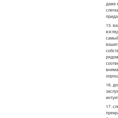
даже 
слегк
прида
13. в
взгля
самый
вашег
собст
рядом
соотв
внима
хорош
16. д
заслу
интуи
17. с
прекр