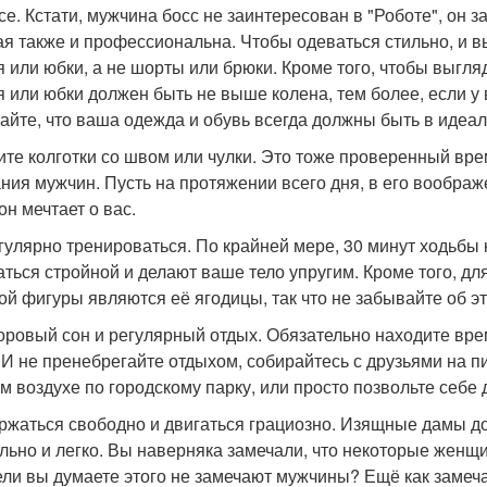
се. Кстати, мужчина босс не заинтересован в "Роботе", он
ая также и профессиональна. Чтобы одеваться стильно, и в
я или юбки, а не шорты или брюки. Кроме того, чтобы выгля
я или юбки должен быть не выше колена, тем более, если у
айте, что ваша одежда и обувь всегда должны быть в идеа
сите колготки со швом или чулки. Это тоже проверенный в
ния мужчин. Пусть на протяжении всего дня, в его воображ
он мечтает о вас.
егулярно тренироваться. По крайней мере, 30 минут ходьбы
аться стройной и делают ваше тело упругим. Кроме того, д
ой фигуры являются её ягодицы, так что не забывайте об э
доровый сон и регулярный отдых. Обязательно находите вре
. И не пренебрегайте отдыхом, собирайтесь с друзьями на п
м воздухе по городскому парку, или просто позвольте себе
ержаться свободно и двигаться грациозно. Изящные дамы д
льно и легко. Вы наверняка замечали, что некоторые женщи
ли вы думаете этого не замечают мужчины? Ещё как замечаю