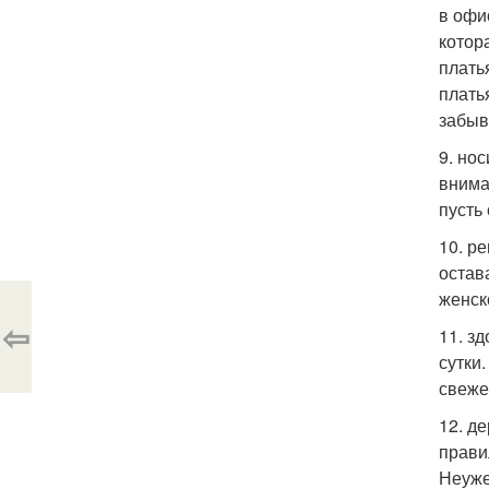
в офи
котор
плать
плать
забыв
9. но
внима
пусть 
10. р
остав
женск
⇦
11. з
сутки
свеже
12. д
прави
Неуже