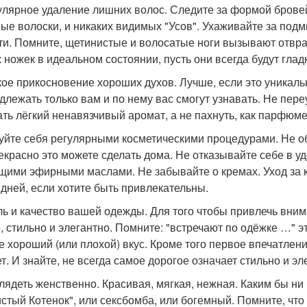
гулярное удаление лишних волос. Следите за формой бров
ые волоски, и никаких видимых "Усов". Ухаживайте за подм
ти. Помните, щетинистые и волосатые ноги вызывают отвр
 ножек в идеальном состоянии, пусть они всегда будут гладк
гкое прикосновение хороших духов. Лучше, если это уникальн
длежать только вам и по нему вас смогут узнавать. Не пе
ать лёгкий ненавязчивый аромат, а не пахнуть, как парфюм
луйте себя регулярными косметическими процедурами. Не о
екрасно это можете сделать дома. Не отказывайте себе в у
щими эфирными маслами. Не забывайте о кремах. Уход за к
 дней, если хотите быть привлекательны.
иль и качество вашей одежды. Для того чтобы привлечь вн
, стильно и элегантно. Помните: "встречают по одёжке …" 
е хороший (или плохой) вкус. Кроме того первое впечатлен
т. И знайте, не всегда самое дорогое означает стильно и эл
глядеть женственно. Красивая, мягкая, нежная. Каким бы ни 
стый Котенок", или сексбомба, или богемный. Помните, что