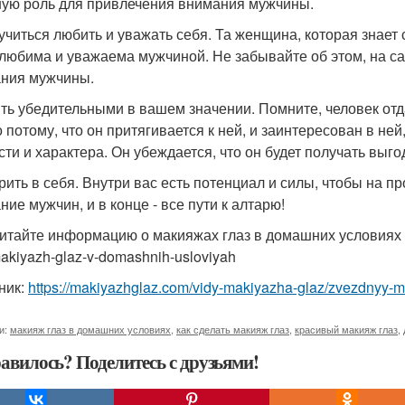
ую роль для привлечения внимания мужчины.
аучиться любить и уважать себя. Та женщина, которая знает 
 любима и уважаема мужчиной. Не забывайте об этом, на с
ния мужчины.
ыть убедительными в вашем значении. Помните, человек от
о потому, что он притягивается к ней, и заинтересован в ней
ти и характера. Он убеждается, что он будет получать выгоду
ерить в себя. Внутри вас есть потенциал и силы, чтобы на 
ние мужчин, и в конце - все пути к алтарю!
итайте информацию о макияжах глаз в домашних условиях htt
makiyazh-glaz-v-domashnih-usloviyah
ник:
https://makiyazhglaz.com/vidy-makiyazha-glaz/zvezdnyy-m
и:
макияж глаз в домашних условиях
,
как сделать макияж глаз
,
красивый макияж глаз
,
авилось? Поделитесь с друзьями!