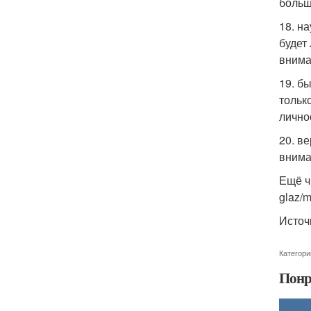
больш
18. н
будет
внима
19. б
тольк
личнос
20. в
внима
Ещё ч
glaz/
Источ
Категори
Понр