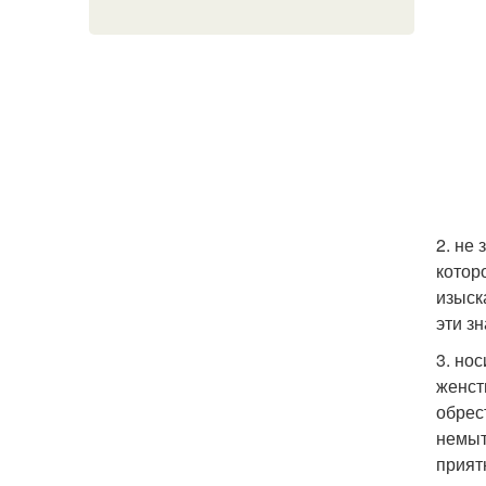
2. не
котор
изыск
эти з
3. но
женст
обрес
немыт
прият