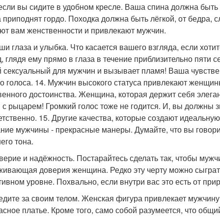
если вы сидите в удобном кресле. Ваша спина должна быть 
а приподнят гордо. Походка должна быть лёгкой, от бедра,
ют вам женственности и привлекают мужчин.
аши глаза и улыбка. Что касается вашего взгляда, если хо
д, глядя ему прямо в глаза в течение приблизительно пяти с
 сексуальный для мужчин и вызывает пламя! Ваша чувстве
о голоса. 14. Мужчин высокого статуса привлекают женщин
венного достоинства. Женщина, которая держит себя элеган
 с рыцарем! Громкий голос тоже не годится. И, вы должны з
етственно. 15. Другие качества, которые создают идеальну
ние мужчины - прекрасные манеры. Думайте, что вы говори
его тона.
оверие и надёжность. Постарайтесь сделать так, чтобы мужч
живающая доверия женщина. Редко эту черту можно сыграт
тивном уровне. Похвально, если внутри вас это есть от при
ледите за своим телом. Женская фигура привлекает мужчин
асное платье. Кроме того, само собой разумеется, что общи