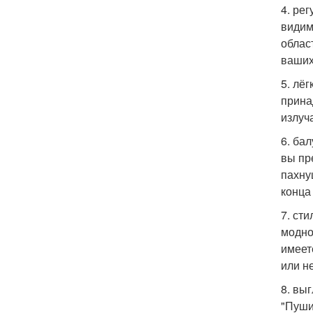
4. ре
видим
облас
ваших
5. лё
прина
излуч
6. ба
вы пр
пахну
конца
7. ст
модно
имеет
или не
8. вы
"Пуши