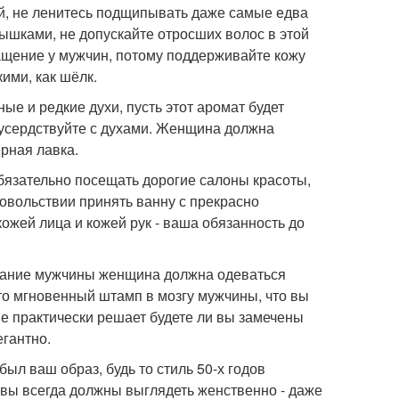
ей, не ленитесь подщипывать даже самые едва
ышками, не допускайте отросших волос в этой
ащение у мужчин, потому поддерживайте кожу
ими, как шёлк.
ые и редкие духи, пусть этот аромат будет
реусердствуйте с духами. Женщина должна
ерная лавка.
бязательно посещать дорогие салоны красоты,
довольствии принять ванну с прекрасно
ожей лица и кожей рук - ваша обязанность до
имание мужчины женщина должна одеваться
это мгновенный штамп в мозгу мужчины, что вы
ие практически решает будете ли вы замечены
егантно.
был ваш образ, будь то стиль 50-х годов
 вы всегда должны выглядеть женственно - даже