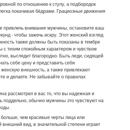
ровной по отношению к стулу, а подбородок
 слегка покачивая бёдрами. Грациозные движения
тите привлечь внимание мужчины, остановите ваш
екунд - чтобы зажечь искру. Этот женский взгляд
нность также должны быть показаны в тембре
ы с тихим спокойным характером и чувством
тно, выглядит благородно. Быть леди, сидящей
нать себе цену и представить себя
ю женскую внешность, а также привлекают
те и делаете. Не забывайте о правилах
ина рассмотрел в вас то, что вы надежная и
ь поддельно, обычно мужчины это чувствуют на
роды.
у больше, чем красивые черты лица или
й внешний вид, в значительной степени играет