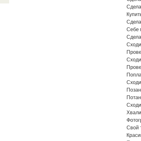
Сдела
Купит
Сдела
Себе 
Сдела
Сходи
Прове
Сходи
Провес
Попла
Сходи
Позан
Потан
Сходи
Хвали
Фотог
Свой 
Краси