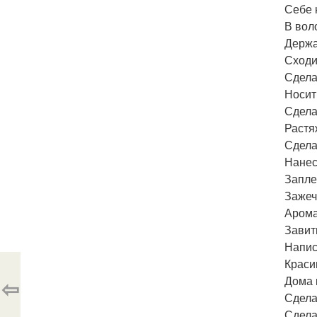
Себе 
В вол
Держа
Сходи
Сдела
Носит
Сдела
Растя
Сдела
Нанес
Запле
Зажеч
Арома
Завит
Напис
Краси
Дома 
⇦
Сдела
Сдела