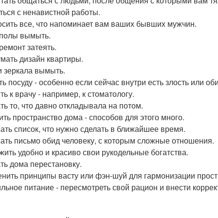
тать общаться с людьми, после общения с которыми вам тя
ться с ненавистной работы.
сить все, что напоминает вам ваших бывших мужчин.
полы вымыть.
ремонт затеять.
мать дизайн квартиры.
и зеркала вымыть.
ь посуду - особенно если сейчас внутри есть злость или об
ь к врачу - например, к стоматологу.
ть то, что давно откладывала на потом.
ить пространство дома - способов для этого много.
ать список, что нужно сделать в ближайшее время.
ать письмо обид человеку, с которым сложные отношения.
жить удобно и красиво свои рукодельные богатства.
ть дома перестановку.
нить принципы васту или фэн-шуй для гармонизации прост
льное питание - пересмотреть свой рацион и внести коррек