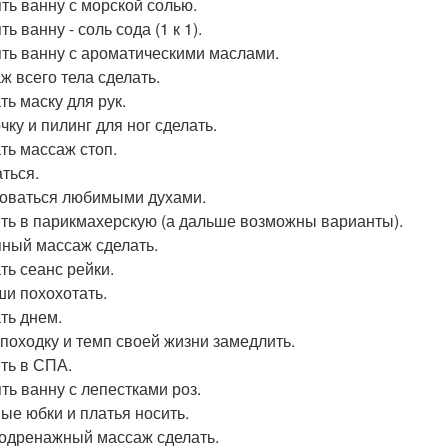
ть ванну с морской солью.
ь ванну - соль сода (1 к 1).
ть ванну с ароматическими маслами.
ж всего тела сделать.
ть маску для рук.
чку и пилинг для ног сделать.
ть массаж стоп.
ться.
оваться любимыми духами.
ть в парикмахерскую (а дальше возможны варианты).
ный массаж сделать.
ть сеанс рейки.
ши похохотать.
ть днем.
походку и темп своей жизни замедлить.
ть в СПА.
ть ванну с лепестками роз.
ые юбки и платья носить.
дренажный массаж сделать.