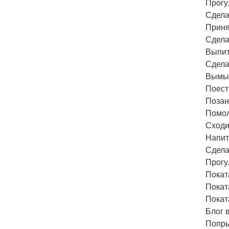
Прогу
Сдела
Приня
Сдела
Выпит
Сдела
Вымыт
Поест
Позан
Помол
Сходи
Напит
Сдела
Прогу
Покат
Покат
Покат
Блог в
Попры