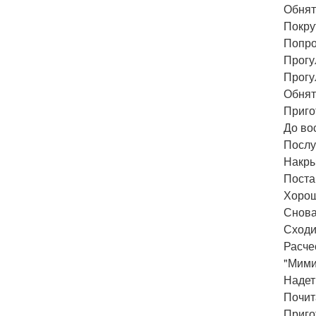
Обнят
Покру
Попро
Прогу
Прогу
Обнят
Приго
До во
Послу
Накры
Поста
Хорош
Снова
Сходи
Расче
"Мими
Надет
Почит
Приго