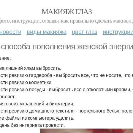
МАКИЯЖ ГЛАЗ
фото, инструкции, отзывы. как правильно сделать макияж д
новости
виды макияжа
цвет глаз
инструкци
 способа пополнения женской энерги
ние:
ма лишний хлам выбросить.
сти ревизию гардероба - выбросить все, что не носите, что 
сти ревизию косметики.
сти ревизию посуды - выбросить все с отколотыми краями, 
овляет.
ия своих украшений и бижутерии.
сти ревизию домашнего текстиля - постельного белья, поло
е файлы из компьютера удалить.
день без интернета провести.