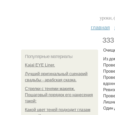
уроки, 
главная
333
Очище
Популярные материалы
Из до
Прове
Kajal EYE Liner.
Прове
Лучший оригинальный сценарий
Прове
свадьбы - арабская сказка.
вдохн
Стрелки с тенями макияж.
Ревиз
Пошаговый порядок его нанесения
Прове
такой:
Лишни
Один 
Какой цвет теней подходит глазам