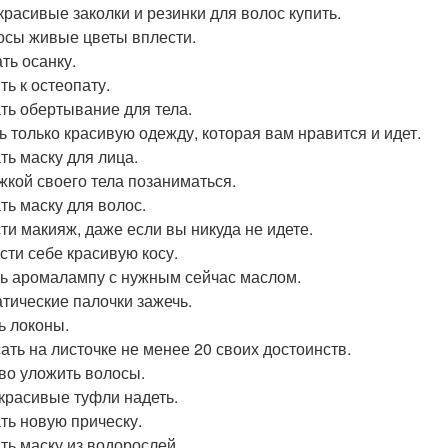
красивые заколки и резинки для волос купить.
осы живые цветы вплести.
ть осанку.
ть к остеопату.
ть обертывание для тела.
ь только красивую одежду, которая вам нравится и идет.
ть маску для лица.
жкой своего тела позаниматься.
ть маску для волос.
ти макияж, даже если вы никуда не идете.
сти себе красивую косу.
ь аромалампу с нужным сейчас маслом.
тические палочки зажечь.
ь локоны.
ать на листочке не менее 20 своих достоинств.
во уложить волосы.
красивые туфли надеть.
ть новую прическу.
ть маску из водорослей.