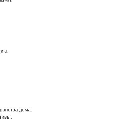
жело.
иды.
ранства дома.
тивы.