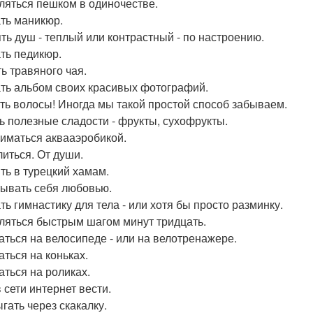
ляться пешком в одиночестве.
ть маникюр.
ть душ - теплый или контрастный - по настроению.
ть педикюр.
ь травяного чая.
ть альбом своих красивых фотографий.
ь волосы! Иногда мы такой простой способ забываем.
ь полезные сладости - фрукты, сухофрукты.
иматься аквааэробикой.
иться. От души.
ть в турецкий хамам.
ывать себя любовью.
ть гимнастику для тела - или хотя бы просто разминку.
ляться быстрым шагом минут тридцать.
аться на велосипеде - или на велотренажере.
аться на коньках.
аться на роликах.
 сети интернет вести.
гать через скакалку.