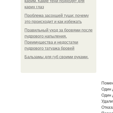
карим. Какие тени подходят для
карих глаз
Проблема засохшей туши: почему
это происходит и как избежать
Правильный уход за бровями после
пудрового напыления.
Преимущества и недостатки
пудрового татуажа бровей
Бальзамы для губ своими руками.
Помен
Один 
Один 
Удали
Отказ