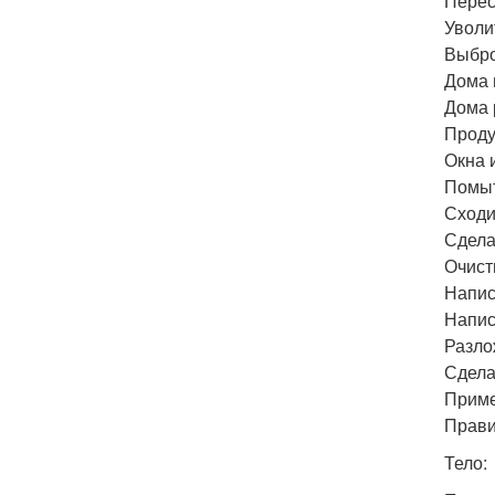
Перес
Уволи
Выбро
Дома 
Дома 
Проду
Окна 
Помыт
Сходит
Сдела
Очист
Напис
Напис
Разло
Сдела
Приме
Прави
Тело: