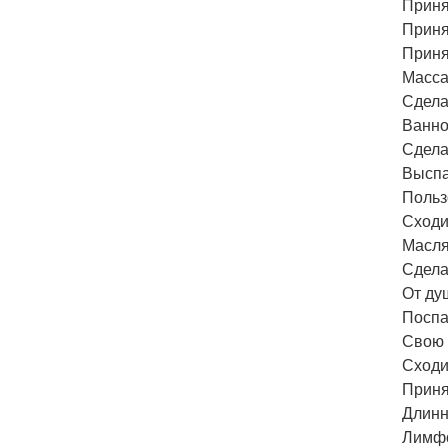
Приня
Принят
Приня
Масса
Сдела
Ванно
Сдела
Выспа
Польз
Сходи
Масля
Сдела
От ду
Поспа
Свою 
Сходи
Приня
Длинн
Лимфо