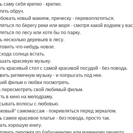
ь саму себя крепко - крепко.
тить обруч.
бовать новый макияж, прическу - перевоплотиться.
ляться по берегу реки или моря - смотря какой водоем у вас
ляться по лесу или хотя бы по парку.
ь несколько деревьев в лесу.
товить что-нибудь новое.
схода солнца встать.
шать красивую музыку.
ть красивый стол с самой красивой посудой - без повода.
вить ритмичную музыку - и попрыгать под нее.
ий фильм о любви посмотреть.
 пересмотреть свой любимый фильм.
ть в кино на мелодраму.
сывать волосы с любовью.
ковый" самомассаж - покривляться перед зеркалом.
ь самое красивое платье - без повода, просто так.
ать хорошую книгу.
товить пирожки по бабушкиному или маминому рецепту.