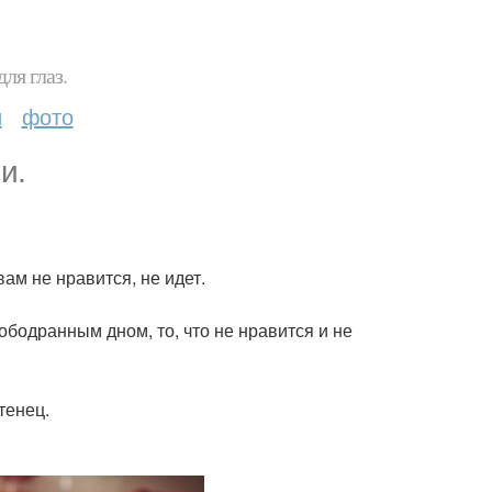
ля глаз.
и
фото
и.
вам не нравится, не идет.
ободранным дном, то, что не нравится и не
тенец.