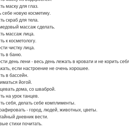
ть маску для глаз.
ь себе новую косметику.
ть скраб для тела.
медовый массаж сделать.
ть массаж лица.
ть к косметологу.
сти чистку лица.
ть в баню.
ти день лени - весь день лежать в кровати и не корить себя
кать, если настроение не очень хорошее.
ть в бассейн.
иматься йогой.
цевать дома, со шваброй.
ть на урок танцев.
ть себя, делать себе комплименты.
рафировать - город, людей, животных, цветы.
тайный дневник вести.
вые стихи почитать.