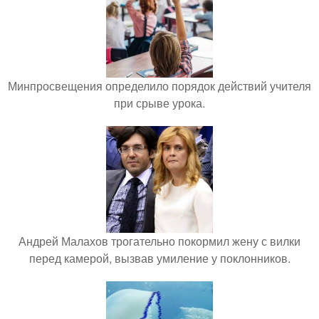
Минпросвещения определило порядок действий учителя
при срыве урока.
Андрей Малахов трогательно покормил жену с вилки
перед камерой, вызвав умиление у поклонников.