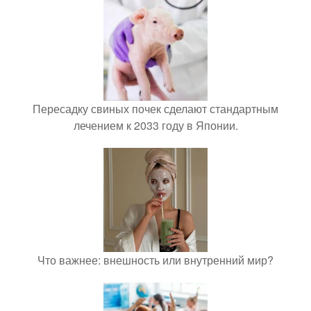
Пересадку свиных почек сделают стандартным
лечением к 2033 году в Японии.
Что важнее: внешность или внутренний мир?