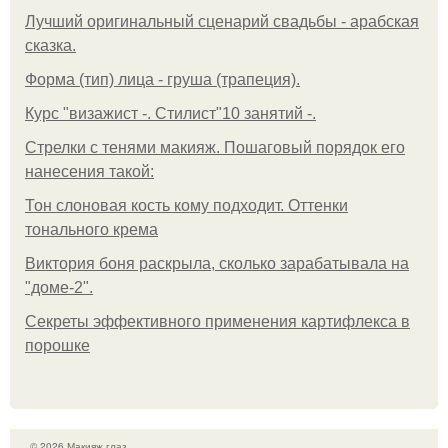
Лучший оригинальный сценарий свадьбы - арабская
сказка.
Форма (тип) лица - груша (трапеция).
Курс "визажист -. Стилист"10 занятий -.
Стрелки с тенями макияж. Пошаговый порядок его
нанесения такой:
Тон слоновая кость кому подходит. Оттенки
тонального крема
Виктория боня раскрыла, сколько зарабатывала на
"доме-2".
Секреты эффективного применения картифлекса в
порошке
© 2026 Макияж глаз