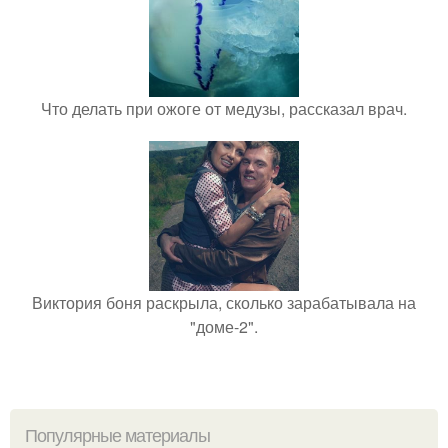
Что делать при ожоге от медузы, рассказал врач.
Виктория боня раскрыла, сколько зарабатывала на
"доме-2".
Популярные материалы