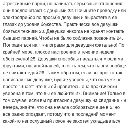
агрессивные парни, но начинать серьезные отношения
они предпочитают с добрыми 22. Почините проводку или
электроприбор по просьбе девушки и вырастете в ее
глазах до уровня божества. Практически все девушки
бояться техники 23. Девушки никогда не хранят контакты
бывших парней. Чтобы не было соблазна позвонить 24.
Поправиться на 1 килограмм для девушки фатально! По
крайней мере, плохое настроение в течение недели
обеспечено! 25. Девушки способны наедаться мюслями,
фруктами, овсяной кашей, то есть тем, что парни вообще
не считают едой 26. Таким образом, если вы просто так
написали смс девушке, будьте уверены, что она уже не
просто "Знает" что вы ей нравитесь, она практически
уверена в том, что вы ее любите! 27. Внимание! Только в
том случае, если вы пригласили девушку на свидание к 9
вечера, знайте, что она начала собираться еще в 5, но
все равно опоздает, потому что в последний момент
какой-то непослушный локон не захотел укладываться.