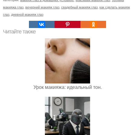
макияжа глаз
,
вечерний макияж глаз
,
свадебный макияж глаз
,
как сделать макияж
глаз
,
дневной макияж глаз
Читайте также
Урок макияжа: идеальный тон.