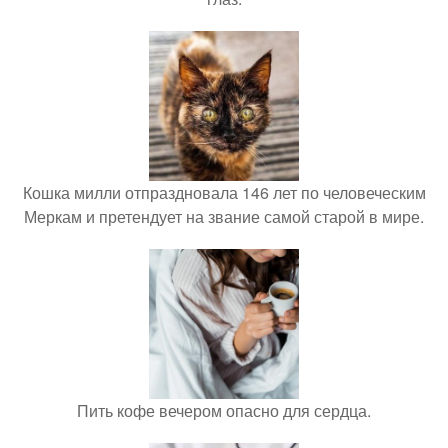
Кошка милли отпраздновала 146 лет по человеческим
Меркам и претендует на звание самой старой в мире.
Пить кофе вечером опасно для сердца.