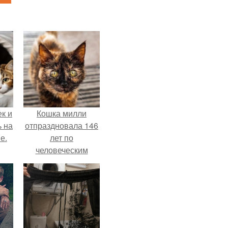
к и
Кошка милли
ь на
отпраздновала 146
е.
лет по
человеческим
Меркам и
претендует на
звание самой
старой в мире.