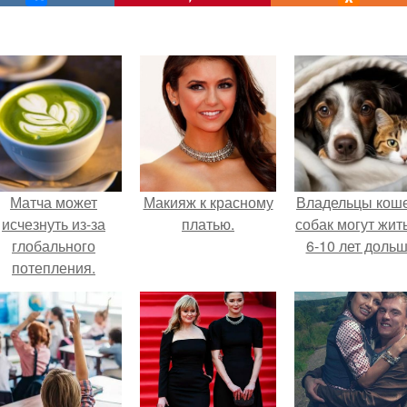
Матча может
Макияж к красному
Владельцы коше
исчезнуть из-за
платью.
собак могут жит
глобального
6-10 лет дольш
потепления.