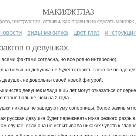
МАКИЯЖ ГЛАЗ
фото, инструкции, отзывы. как правильно сделать макияж д
новости
виды макияжа
цвет глаз
инструкци
фактов о девушках.
о всеми фактами согласна, но все ровно интересно).
 одна большая девушка не будет готовить сложное блюдо для
% девушек не довольны своей новой фигурой.
льшинство девушек младше 25 лет могут отказаться от сер
е парня больше, чем на 2 года.
вушки никогда не завидуют уму соперницы, более важным п
бая русская девушка будет переживать из-за резкого разры
ом случае, если она не испытывала никаких чувств к главн
гда трое и более девушек собираются вместе, они говорят о