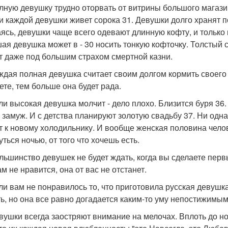
олную девушку трудно оторвать от витрины большого магази
и каждой девушки живет сорока 31. Девушки долго хранят 
ясь, девушки чаще всего одевают длинную кофту, и только 
ая девушка может в - 30 носить тонкую кофточку. Толстый 
т даже под большим страхом смертной казни.
аждая полная девушка считает своим долгом кормить своего
ете, тем больше она будет рада.
сли высокая девушка молчит - дело плохо. Близится буря 36
 замуж. И с детства планируют золотую свадьбу 37. Ни одн
т к новому холодильнику. И вообще женская половина чело
ться ночью, от того что хочешь есть.
ольшинство девушек не будет ждать, когда вы сделаете перв
м не нравится, она от вас не отстанет.
сли вам не понравилось то, что приготовила русская девушка
ть, но она все равно догадается каким-то уму непостижимы
евушки всегда заостряют внимание на мелочах. Вплоть до но