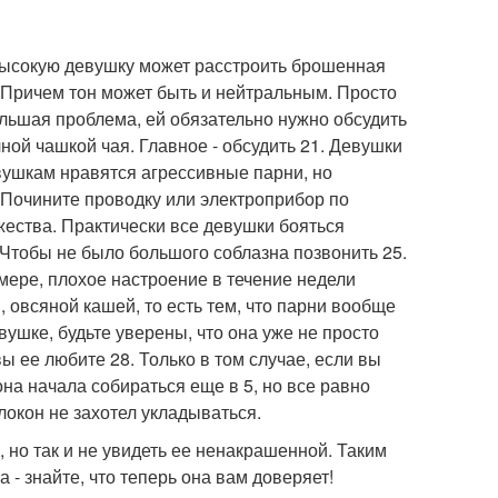
 Высокую девушку может расстроить брошенная
Причем тон может быть и нейтральным. Просто
ольшая проблема, ей обязательно нужно обсудить
ной чашкой чая. Главное - обсудить 21. Девушки
вушкам нравятся агрессивные парни, но
 Почините проводку или электроприбор по
жества. Практически все девушки бояться
 Чтобы не было большого соблазна позвонить 25.
мере, плохое настроение в течение недели
овсяной кашей, то есть тем, что парни вообще
вушке, будьте уверены, что она уже не просто
вы ее любите 28. Только в том случае, если вы
она начала собираться еще в 5, но все равно
локон не захотел укладываться.
 но так и не увидеть ее ненакрашенной. Таким
 - знайте, что теперь она вам доверяет!