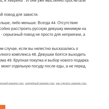
вь, я Уверена". И они уже мысленно просчитали
й повод для зависти.
ольше, либо меньше. Всегда 44. Отсутствие
собно расстроить русскую девушку минимум на
 - серьезный повод не просто для неприязни, а
ом случае, если вы нелестно высказались о
лного комплекса 48. Девушки боятся выходить
ма 49. Крупная покупка и выбор нового подарка
моют отдельную посуду после еды, а не перед,
черний макияж глаз
,
свадебный макияж глаз
,
как сделать макияж глаз
,