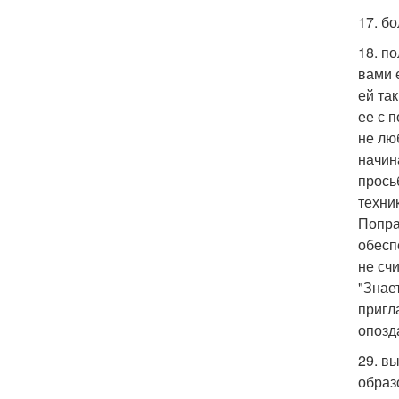
17. б
18. п
вами 
ей та
ее с 
не лю
начин
прось
техни
Попра
обесп
не сч
"Знае
пригл
опозд
29. в
образ