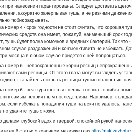
ки при нанесении гарантированы. Cледует доставать щето
влении, аккуратно зачерпывая тушь, а не резкими движени
льно тюбик закрывать.
а номер 4 - срок годности не стоит считать, что хорошая т
тических средств она имеет, пожалуй, наименьший срок годно
ут, тушь будет полна комочков и вредных бактерий. Так что 
вном случае раздражений и конъюнктивита не избежать. Даж
 три месяца в любом случае придется с ней попрощаться.
а номер 5 - непрокрашенные корни ресниц непрокрашенные
чивают сами ресницы. От этого глаза могут выглядеть уста
ходило, старайтесь покрыть ресницы тушью полностью, начин
а номер 6 - неаккуратность и спешка спешка - ошибка ном
сти к самым неприятным последствиям. Например, к следам
ом, если избежать попадания туши на веки не удалось, нане
атно удалите тушь с кожи.
то делаем глубокий вдох и твердой, спокойной рукой наноси
ите ещё статьи о красивом макияже глаз
http://makiyazhgla