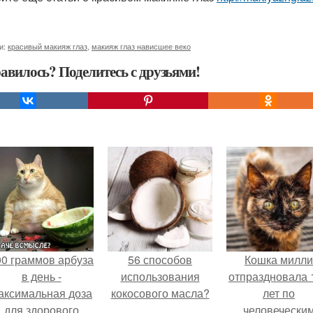
и:
красивый макияж глаз
,
макияж глаз нависшее веко
авилось? Поделитесь с друзьями!
00 граммов арбуза
56 способов
Кошка милли
в день -
использования
отпраздновала 
аксимальная доза
кокосового масла?
лет по
для здорового
человечески