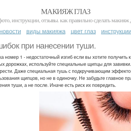
МАКИЯЖ ГЛАЗ
фото, инструкции, отзывы. как правильно сделать макияж д
новости
виды макияжа
цвет глаз
инструкци
шибок при нанесении туши.
а номер 1 - недостаточный изгиб если вы хотите получить к
ых дорожках, используйте специальные щипцы для завивки. В
рести. Даже специальная тушь с подкручивающим эффекто
ьзования щипцов, но не в одиночку. Не забудьте главное п
ения туши, а не после. Иначе есть риск их повредить.