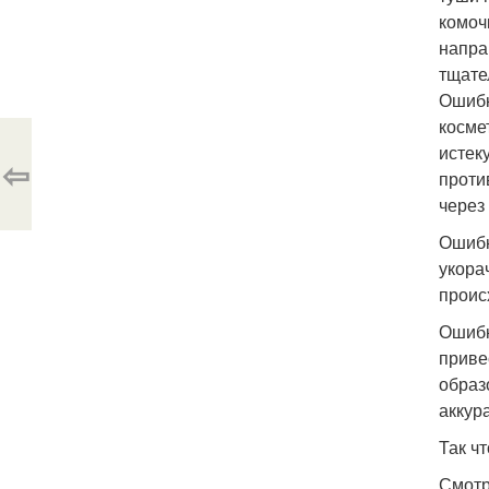
комоч
напра
тщате
Ошибк
косме
истек
⇦
проти
через
Ошибк
укора
проис
Ошибк
приве
образ
аккур
Так ч
Смотр