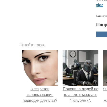
glaz
Категори
Понр
Читайте также
8 секретов
Половина людей на
5
использования
планете оказалась
подводки для глаз?
"Голубями".
м