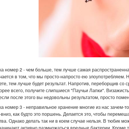
а номер 2 - чем больше, тем лучше самая распространенн
чается в том, что мы просто-напросто ею злоупотребляем. Н
ете, тем лучше будет результат. Напротив, переборщив со
корее всего, получите слипшиеся "Паучьи Лапки". Визажист
 если после этого вы недовольны результатом, просто поме
а номер 3 - неправильное хранение многие из нас зачем-то
-вниз, как будто это поршень. Делается это, чтобы перемеш
тва. Однако делать так ни в коем случае нельзя. В тюбик мо
начинают активно размножаться вредные бактерии. Кроме т