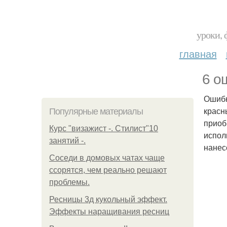
уроки, 
главная
6 о
Ошибк
красн
Популярные материалы
приоб
Курс "визажист -. Стилист"10
испол
занятий -.
нанес
Соседи в домовых чатах чаще
ссорятся, чем реально решают
проблемы.
Ресницы 3д кукольный эффект.
Эффекты наращивания ресниц