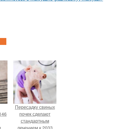
Пересадку свиных
146
почек сделают
стандартным
м
лечением к 2033