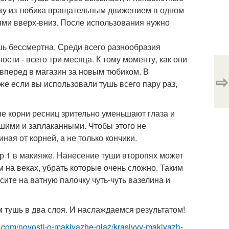
чку из тюбика вращательным движением в одном
ями вверх-вниз. После использования нужно
ушь бессмертна. Среди всего разнообразия
сти - всего три месяца. К тому моменту, как они
- вперед в магазин за новым тюбиком. В
⇨
е если вы использовали тушь всего пару раз,
 корни ресниц зрительно уменьшают глаза и
вшими и заплаканными. Чтобы этого не
ая от корней, а не только кончики.
ер 1 в макияже. Нанесение туши второпях может
 на веках, убрать которые очень сложно. Таким
сите на ватную палочку чуть-чуть вазелина и
м тушь в два слоя. И наслаждаемся результатом!
z.com/novosti-o-makiyazhe-glaz/krasivyy-makiyazh-