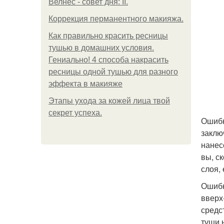
Велнес - совет дня: II.
Коррекция перманентного макияжа.
Как правильно красить ресницы
тушью в домашних условия.
Гениально! 4 способа накрасить
ресницы одной тушью для разного
эффекта в макияже
Этапы ухода за кожей лица твой
секрет успеха.
Ошибк
заклю
нанес
вы, с
слоя,
Ошибк
вверх
средс
туши 