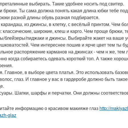
 преталинные выбирать. Такие удобнее носить под свитер.
и брюки. Ты сама должна понять какая длина юбки тебе под
рюки разной длины обувь разная подбирается.
 карандаш, из джинсы, в клетку, с весёлый принтом. Чем б
: классические, широкие, клеш и карго. Чем проще брюки, 
ы/блейзеры/пиджаки и джинсы. Выбирайте жакет на ваше ус
ешковатостей. Чем интереснее пошив и ярче цвет тем ты б
льное распоряжение карманов на джинсах - чем н же, тем 
нно когда собираетесь одевать короткий топ. А также хоро
оения.
я. Главное, в выборе цвета платья. Это использовать базо
 волос, глаз. И главное у вас в гардеробе должно быть тако
е.
суары. Шапки, шарфы и перчатки. Они должны соответствов
итайте информацию о красивом макияже глаз
http://makiya
azh-glaz