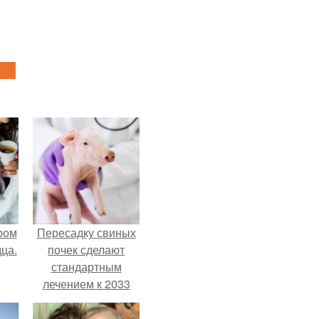
ром
Пересадку свиных
ца.
почек сделают
стандартным
лечением к 2033
году в Японии.