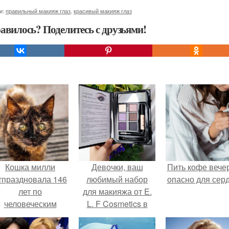
и:
правильный макияж глаз
,
красивый макияж глаз
авилось? Поделитесь с друзьями!
Кошка милли
Девочки, ваш
Пить кофе вече
тпраздновала 146
любимый набор
опасно для серд
лет по
для макияжа от E.
человеческим
L. F Cosmetics в
Меркам и
красивой гамме
претендует на
Smokylook из