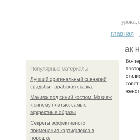
уроки, 
главная
ак 
Во-пе
повто
Популярные материалы
стили
Лучший оригинальный сценарий
совет
свадьбы - арабская сказка.
женст
Макияж под синий костюм. Макияж
к синему платью: самые
эффектные образы
Секреты эффективного
применения картифлекса в
порошке