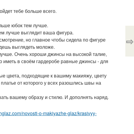
ойдет тебе больше всего.
ольше юбок тем лучше.
тем лучше выглядит ваша фигура.
⇨
мотрение, но главное чтобы сидела по фигуре
удешь выглядеть моложе.
лучше. Очень хороши джинсы на высокой талие,
шо иметь в своём гардеробе равные джинсы - для
вые цвета, подходящие к вашиму макияжу, цвету
е платье от которого у всех разошлись швы на
ать вашему образу и стилю. И дополнять наряд.
zhglaz.com/novosti-o-makiyazhe-glaz/krasivyy-