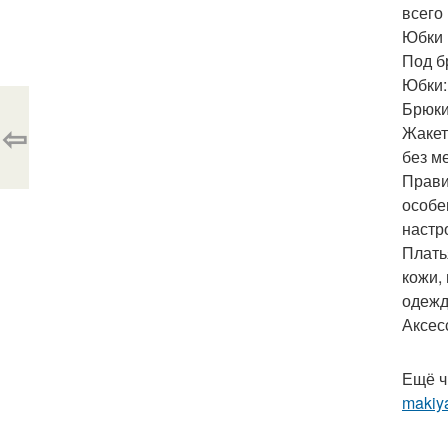
всего
Юбки 
Под б
Юбки:
Брюки
⇦
Жакет
без м
Прави
особе
настр
Плать
кожи,
одежд
Аксес
Ещё ч
makiy