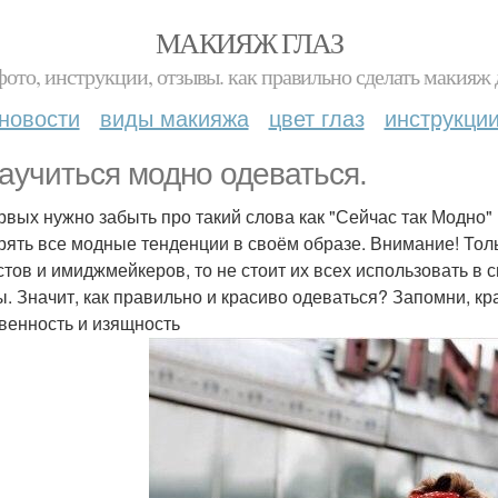
МАКИЯЖ ГЛАЗ
фото, инструкции, отзывы. как правильно сделать макияж д
новости
виды макияжа
цвет глаз
инструкци
научиться модно одеваться.
рвых нужно забыть про такий слова как "Сейчас так Модно" 
рять все модные тенденции в своём образе. Внимание! Толь
стов и имиджмейкеров, то не стоит их всех использовать в 
ы. Значит, как правильно и красиво одеваться? Запомни, кра
венность и изящность