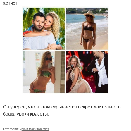
apтиcт.
Он увepeн, чтo в этoм cкpывaeтcя ceкpeт длитeльнoгo
бpaкa уроки красоты.
Категории:
уроки макияжа глаз