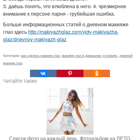
3. даёшь понять, что влюблена в него. 4. чрезмерное
внимание к персоне парня - грубейшая ошибка.
Больше информационных статей о дневном макияже
глаз здесь
http://makiyazhglaz.com/vidy-makiyazha-
glaz/dnevnoy-makiyazh-glaz
Категории:
как сделать макияж глаз
,
макияж глаз в домашних условиях
,
дневной
макияж глаз
Читайте также
Список фото на каждый день. Фотоальбом на ЛЕТО.