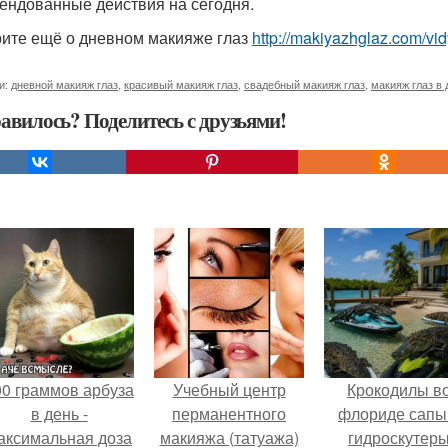
ендованные действия на сегодня.
ите ещё о дневном макияже глаз
http://makiyazhglaz.com/v
и:
дневной макияж глаз
,
красивый макияж глаз
,
свадебный макияж глаз
,
макияж глаз в
авилось? Поделитесь с друзьями!
00 граммов арбуза
Учебный центр
Крокодилы в
в день -
перманентного
флориде сапы
аксимальная доза
макияжа (татуажа)
гидроскутер