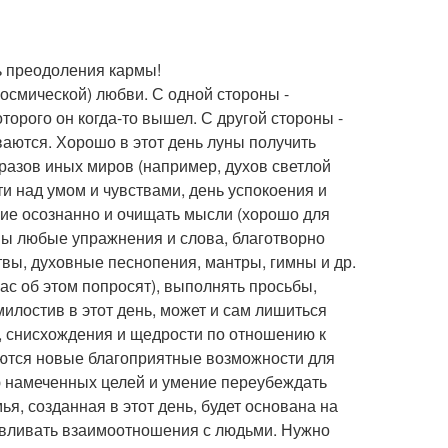
нь преодоления кармы!
осмической) любви. С одной стороны -
оторого он когда-то вышел. С другой стороны -
ваются. Хорошо в этот день луны получить
разов иных миров (например, духов светлой
ти над умом и чувствами, день успокоения и
вие осознанно и очищать мысли (хорошо для
зны любые упражнения и слова, благотворно
твы, духовные песнопения, мантры, гимны и др.
ас об этом попросят), выполнять просьбы,
милостив в этот день, может и сам лишиться
е, снисхождения и щедрости по отношению к
яются новые благоприятные возможности для
ю намеченных целей и умение переубеждать
я, созданная в этот день, будет основана на
авливать взаимоотношения с людьми. Нужно