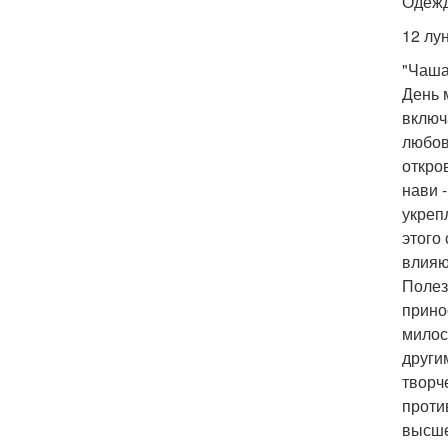
Одежд
12 лу
"Чаша
День 
включ
любов
откро
нави 
укреп
этого
влияю
Полез
прино
милос
други
творч
проти
высше