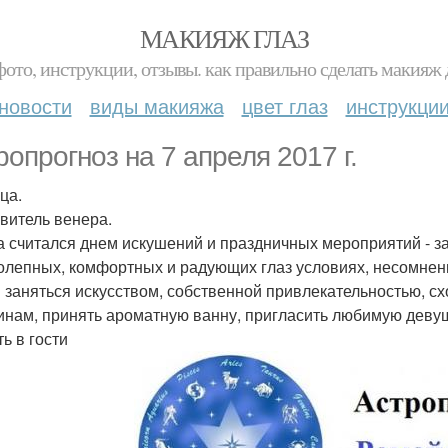
МАКИЯЖ ГЛАЗ
фото, инструкции, отзывы. как правильно сделать макияж д
новости
виды макияжа
цвет глаз
инструкци
ропрогноз на 7 апреля 2017 г.
ца.
витель венера.
а считался днем искушений и праздничных мероприятий - з
олепных, комфортных и радующих глаз условиях, несомнен
 заняться искусством, собственной привлекательностью, схо
инам, принять ароматную ванну, пригласить любимую девуш
ь в гости