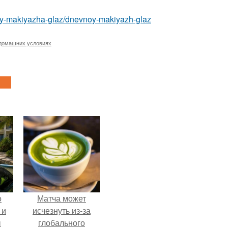
idy-makiyazha-glaz/dnevnoy-makiyazh-glaz
 домашних условиях
о
Матча может
 и
исчезнуть из-за
ы
глобального