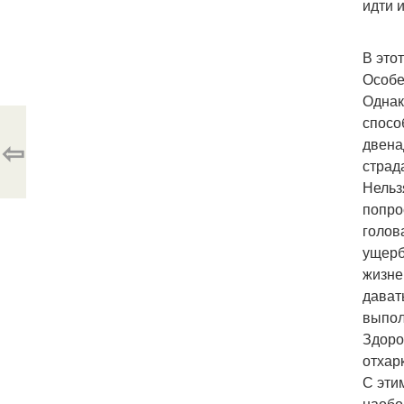
идти и
В это
Особе
Однак
спосо
⇦
двена
страд
Нельз
попро
голов
ущерб
жизне
дават
выпол
Здоро
отхар
С эти
наобо