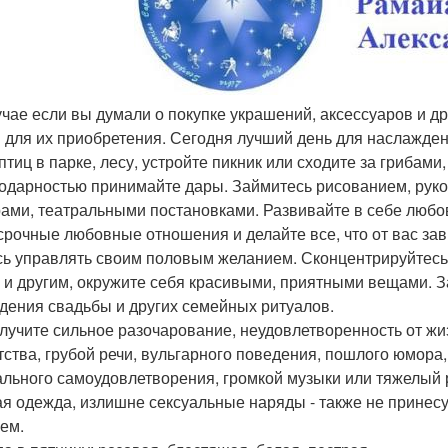
лучае если вы думали о покупке украшений, аксессуаров и 
 для их приобретения. Сегодня лучший день для наслажден
 птиц в парке, лесу, устройте пикник или сходите за грибам
годарностью принимайте дары. Займитесь рисованием, рук
ами, театральными постановками. Развивайте в себе любов
срочные любовные отношения и делайте все, что от вас за
сь управлять своим половым желанием. Сконцентрируйтесь
е и другим, окружите себя красивыми, приятными вещами. З
дения свадьбы и других семейных ритуалов.
лучите сильное разочарование, неудовлетворенность от жиз
тства, грубой речи, вульгарного поведения, пошлого юмора
ального самоудовлетворения, громкой музыки или тяжелый 
ая одежда, излишне сексуальные наряды - также не принесу
ем.