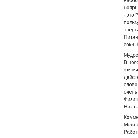
бояры
- это 
польз
энерг
Питан
соки 
Мудре
В цел
физич
дейст
слово
очень
Физич
Накша
Комме
Можно
Работ