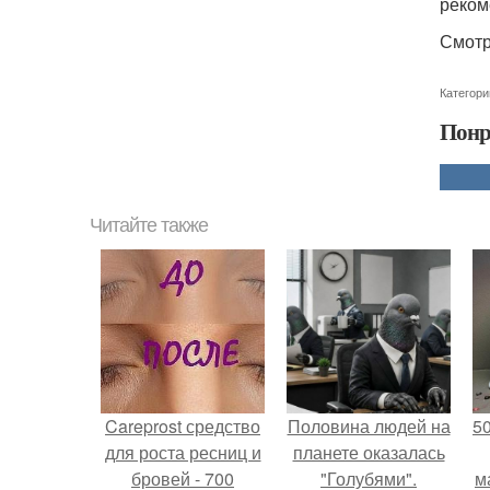
реком
Смотр
Категори
Понр
Читайте также
Careprost средство
Половина людей на
5
для роста ресниц и
планете оказалась
бровей - 700
"Голубями".
м