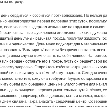
м на встречу.
т день сердиться и ссориться противопоказано. Но нельзя ра
нно неблагоприятна первая половина этих суток, поскольку
о, если человек выдержал испытание на гордыню и самость
бности, связанные с усилением его жизненных сил, духовно
дцатый день луны - разбитая посуда, пролитая жидкость (ос
ания и одиночества. День мало подходит для материальных 
я позволять "Вампирить" вас или безпричинно жалеть всех - 
сят (в ином случае можно взять на себя лишнее. Например,
а или сердце - оставьте его в покое, пусть он решает свои 
 своему здоровью. Старайтесь избегать отрицательных чувст
нной силы и затянуть в тёмный омут надолго. Сегодня очен
ь милостыню тем, кому она требуется. Будьте осторожны и 
нить обеты или обещания. День не благоприятен для начал
вье - день очищения верхних дыхательных путей, лёгких, 
кивающее (например, сбор: девясил, мать-и-мачеха, шалфе
м днём связана чакра анахата - сердечный центр. Совершен
рот, его укреплять. Для этого благоприятно пить травяные 