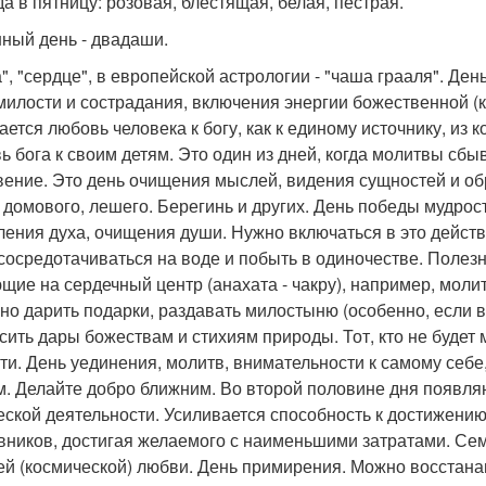
а в пятницу: розовая, блестящая, белая, пестрая.
нный день - двадаши.
", "сердце", в европейской астрологии - "чаша грааля". Де
милости и сострадания, включения энергии божественной (к
ается любовь человека к богу, как к единому источнику, из к
ь бога к своим детям. Это один из дней, когда молитвы сбы
вение. Это день очищения мыслей, видения сущностей и об
- домового, лешего. Берегинь и других. День победы мудрос
ления духа, очищения души. Нужно включаться в это дейст
 сосредотачиваться на воде и побыть в одиночестве. Поле
щие на сердечный центр (анахата - чакру), например, моли
но дарить подарки, раздавать милостыню (особенно, если в
сить дары божествам и стихиям природы. Тот, кто не будет 
ти. День уединения, молитв, внимательности к самому себ
м. Делайте добро ближним. Во второй половине дня появл
еской деятельности. Усиливается способность к достижени
вников, достигая желаемого с наименьшими затратами. Семь
й (космической) любви. День примирения. Можно восстан