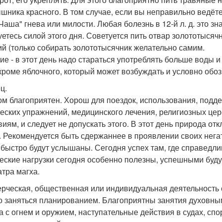
шника красного. В том случае, если вы неправильно ведёте 
"Чаша" гнева или милости. Любая болезнь в 12-й л. д. это зн
уетесь силой этого дня. Советуется пить отвар золототыся
ий (только собирать золототысячник желательно самим.
ие - в этот день надо стараться употреблять больше воды и
(кроме яблочного, который может возбуждать и условно обо
ц.
ом благоприятен. Хорош для поездок, использования, подд
еских упражнений, медицинского лечения, религиозных цер
виям, и следует не допускать этого. В этот день природа о
. Рекомендуется быть сдержаннее в проявлении своих нег
 быстро будут услышаны. Сегодня успех там, где справедли
еские нагрузки сегодня особенно полезны, успешными буду
тра магха.
рческая, общественная или индивидуальная деятельность 
 заняться планированием. Благоприятны занятия духовным
а с огнем и оружием, наступательные действия в судах, сп