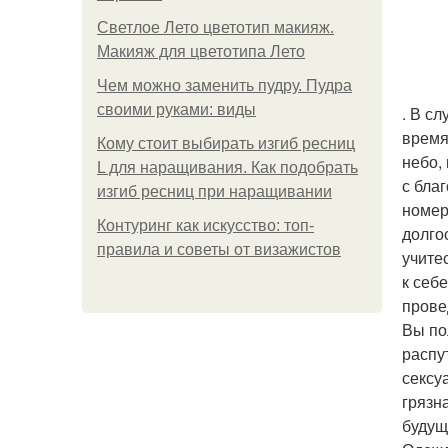
Светлое Лето цветотип макияж.
Макияж для цветотипа Лето
Чем можно заменить пудру. Пудра
своими руками: виды
. В с
время
Кому стоит выбирать изгиб ресниц
небо,
L для наращивания. Как подобрать
с бла
изгиб ресниц при наращивании
номер
Контуринг как искусство: топ-
долго
правила и советы от визажистов
учите
к себ
прове
Вы по
распу
сексу
грязн
будущ