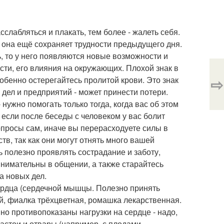
сслабляться и плакать, тем более - жалеть себя.
 она ещё сохраняет трудности предыдущего дня.
, то у него появляются новые возможности и
сти, его влияния на окружающих. Плохой знак в
⇨
обенно остерегайтесь пролитой крови. Это знак
дел и предприятий - может принести потери.
нужно помогать только тогда, когда вас об этом
 если после беседы с человеком у вас болит
вопросы сам, иначе вы перерасходуете силы в
в, так как они могут отнять много вашей
ь полезно проявлять сострадание и заботу,
внимательны в общении, а также старайтесь
а новых дел.
сердца (сердечной мышцы. Полезно принять
й, фиалка трёхцветная, ромашка лекарственная.
но противопоказаны нагрузки на сердце - надо,
настои и отвары (например, с плодами