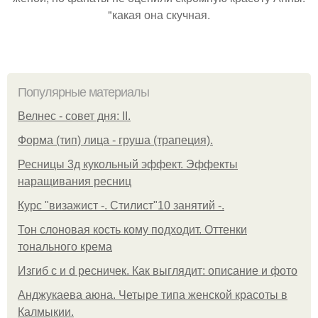
"какая она скучная.
Популярные материалы
Велнес - совет дня: II.
Форма (тип) лица - груша (трапеция).
Ресницы 3д кукольный эффект. Эффекты
наращивания ресниц
Курс "визажист -. Стилист"10 занятий -.
Тон слоновая кость кому подходит. Оттенки
тонального крема
Изгиб c и d ресничек. Как выглядит: описание и фото
Анджукаева аюна. Четыре типа женской красоты в
Калмыкии.