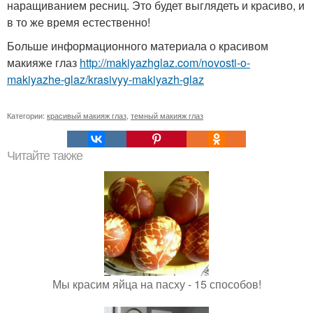
наращиванием ресниц. Это будет выглядеть и красиво, и
в то же время естественно!
Больше информационного материала о красивом
макияже глаз
http://makiyazhglaz.com/novosti-o-
makiyazhe-glaz/krasivyy-makiyazh-glaz
Категории:
красивый макияж глаз
,
темный макияж глаз
Читайте также
Мы красим яйца на пасху - 15 способов!