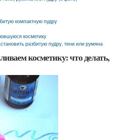
збитую компактную пудру
оловшуюся косметику
сстановить разбитую пудру, тени или румяна
вливаем косметику: что делать,