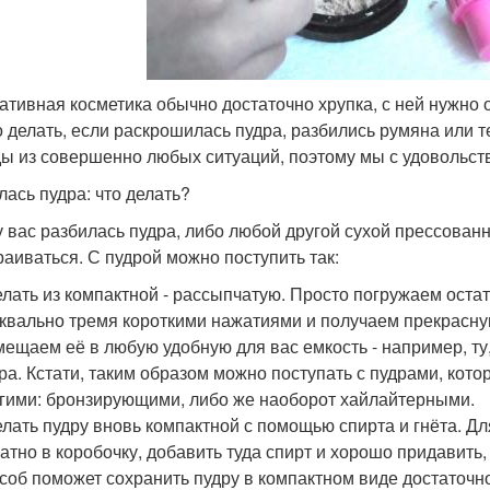
ативная косметика обычно достаточно хрупка, с ней нужно
о делать, если раскрошилась пудра, разбились румяна или 
ы из совершенно любых ситуаций, поэтому мы с удовольст
лась пудра: что делать?
у вас разбилась пудра, либо любой другой сухой прессованн
раиваться. С пудрой можно поступить так:
лать из компактной - рассыпчатую. Просто погружаем оста
уквально тремя короткими нажатиями и получаем прекрасну
ещаем её в любую удобную для вас емкость - например, ту
ра. Кстати, таким образом можно поступать с пудрами, кото
гими: бронзирующими, либо же наоборот хайлайтерными.
лать пудру вновь компактной с помощью спирта и гнёта. Дл
атно в коробочку, добавить туда спирт и хорошо придавить
соб поможет сохранить пудру в компактном виде достаточно