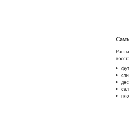
Самы
Рассм
восст
фут
спи
дес
сал
пло