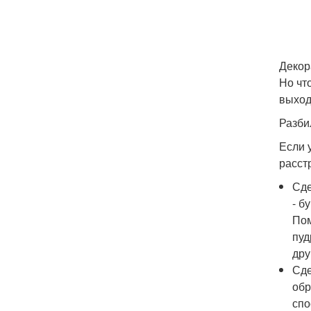
Декор
Но чт
выход
Разби
Если 
расст
Сде
- б
Пом
пуд
дру
Сде
обр
спо