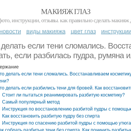
МАКИЯЖ ГЛАЗ
фото, инструкции, отзывы. как правильно сделать макияж д
новости
виды макияжа
цвет глаз
инструкци
 делать если тени сломались. Восст
ать, если разбилась пудра, румяна 
ержание
то делать если тени сломались. Восстанавливаем косметику:
ени?
то делать если разбились тени для бровей. Как восстанови
Стоит ли пытаться реанимировать разбитую косметику?
Самый популярный метод
Инструкция по восстановлению разбитой пудры с помощь
Как восстановить разбитую пудру без спирта
Инструкция по спасению разбитой пудры с помощью утюг
ак собрать разбитые тени без спирта. Как починить разбитые