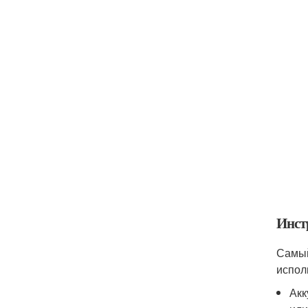
Инст
Самый
испол
Акк