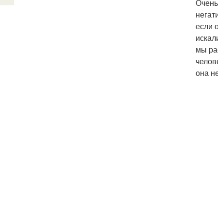
Очень
негат
если 
искал
мы ра
челов
она н