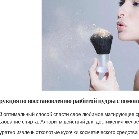
рукция по восстановлению разбитой пудры с помо
 оптимальный способ спасти свое любимое матирующее сред
ьзование спирта. Алгоритм действий для достижения желаем
уратно извлечь отколотые кусочки косметического средств