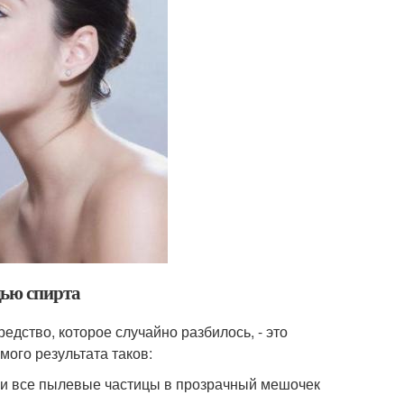
щью спирта
ство, которое случайно разбилось, - это
ого результата таков:
а и все пылевые частицы в прозрачный мешочек