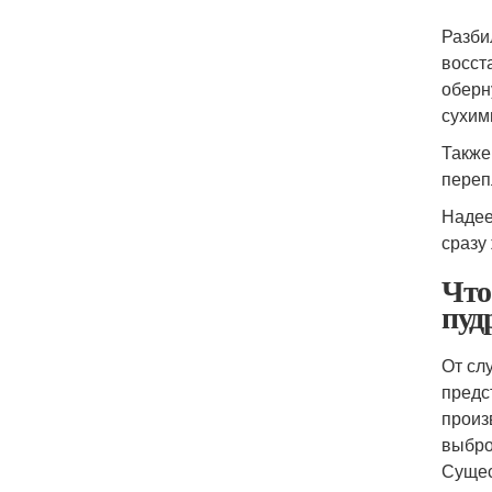
Разби
восст
оберн
сухим
Также
переп
Надее
сразу
Что
пуд
От сл
предс
произ
выбро
Сущес