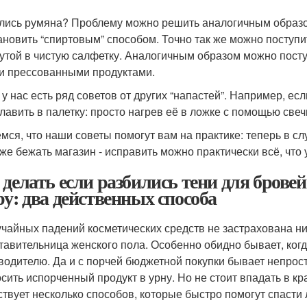
лись румяна? Проблему можно решить аналогичным образом
ановить “спиртовым” способом. Точно так же можно поступит
утой в чистую салфетку. Аналогичным образом можно посту
и прессованными продуктами.
 у нас есть ряд советов от других “напастей”. Например, ес
лавить в палетку: просто нагрев её в ложке с помощью свеч
мся, что наши советы помогут вам на практике: теперь в с
 же бежать магазин - исправить можно практически всё, что 
 делать если разбились тени для брове
ру: два действенных способа
учайных падений косметических средств не застрахована н
тавительница женского пола. Особенно обидно бывает, ког
водителю. Да и с порчей бюджетной покупки бывает непрост
сить испорченный продукт в урну. Но не стоит впадать в кр
твует несколько способов, которые быстро помогут спасти