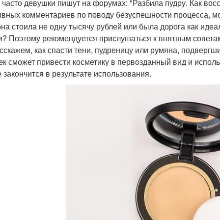
 часто девушки пишут на форумах: "Разбила пудру. Как вос
ивных комментариев по поводу безуспешности процесса, мо
она стоила не одну тысячу рублей или была дорога как идеа
и? Поэтому рекомендуется прислушаться к внятным советам 
сскажем, как спасти тени, пудреницу или румяна, подверг
ек сможет привести косметику в первозданный вид и исполь
е закончится в результате использования.