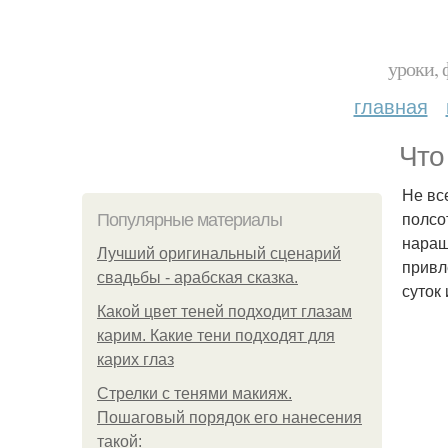
уроки, 
главная
Что
Не вс
полсо
Популярные материалы
наращ
Лучший оригинальный сценарий
привл
свадьбы - арабская сказка.
суток 
Какой цвет теней подходит глазам
карим. Какие тени подходят для
карих глаз
Стрелки с тенями макияж.
Пошаговый порядок его нанесения
такой: