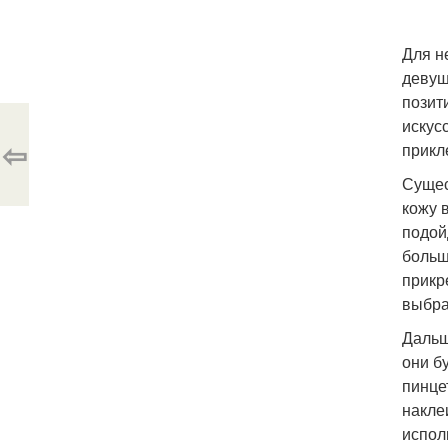
Для н
девуш
позит
искус
⇦
прикл
Сущес
кожу 
подой
больш
прикр
выбра
Дальш
они б
пинце
накле
испол