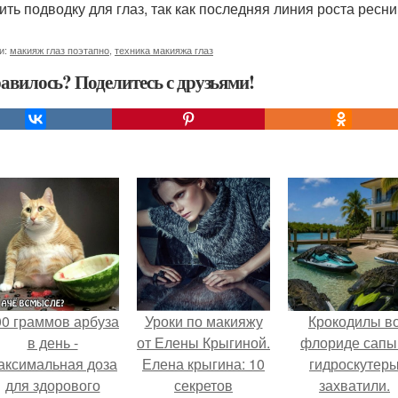
ить подводку для глаз, так как последняя линия роста ресни
и:
макияж глаз поэтапно
,
техника макияжа глаз
авилось? Поделитесь с друзьями!
00 граммов арбуза
Уроки по макияжу
Крокодилы в
в день -
от Елены Крыгиной.
флориде сапы
аксимальная доза
Елена крыгина: 10
гидроскутер
для здорового
секретов
захватили.