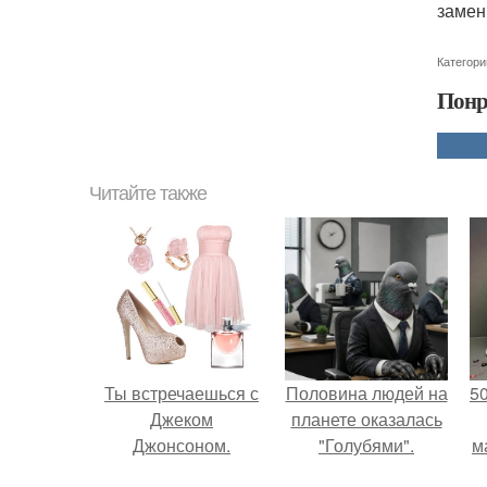
замен
Категори
Понр
Читайте также
Ты встречаешься с
Половина людей на
5
Джеком
планете оказалась
Джонсоном.
"Голубями".
м