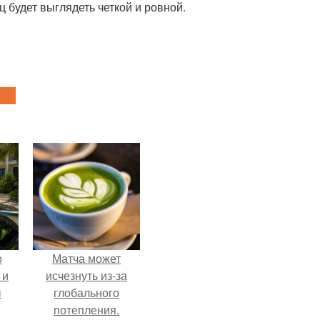
ц будет выглядеть четкой и ровной.
о
Матча может
 и
исчезнуть из-за
ы
глобального
потепления.