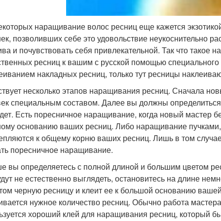
екоторых наращивание волос ресниц еще кажется экзотикой
ек, позволивших себе это удовольствие неукоснительно раст
ива и почувствовать себя привлекательной. Так что такое
ственных ресниц к вашим с русской помощью специального б
еиванием накладных ресниц, только тут ресницы наклеивают
твует несколько этапов наращивания ресниц. Сначала нов
век специальным составом. Далее вы должны определиться
дет. Есть поресничное наращивание, когда новый мастер бе
ому основанию ваших ресниц. Либо наращивание пучками, 
епляются к общему корню ваших ресниц. Лишь в том случае
ть поресничное наращивание.
е вы определяетесь с полной длиной и большим цветом ре
удут не естественно выглядеть, остановитесь на длине не
том черную ресницу и клеит ее к большой основанию вашей
ивается нужное количество ресниц. Обычно работа мастера 
ьзуется хороший клей для наращивания ресниц, который б