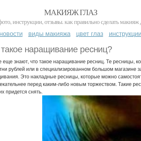
МАКИЯЖ ГЛАЗ
фото, инструкции, отзывы. как правильно сделать макияж д
новости
виды макияжа
цвет глаз
инструкци
 такое наращивание ресниц?
е еще знают, что такое наращивание ресниц. Те ресницы, к
тни рублей или в специализированном большом магазине за 
ивания. Это накладные ресницы, которые можно самостоят
екательнее перед каким-либо новым торжеством. Такие рес
их придется снять.