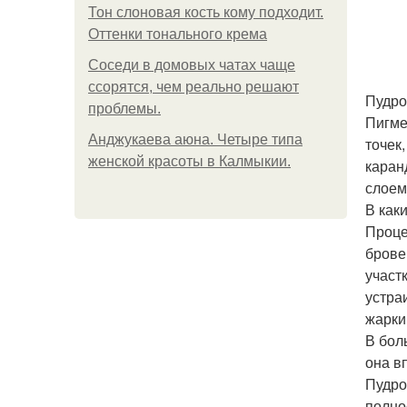
Тон слоновая кость кому подходит.
Оттенки тонального крема
Соседи в домовых чатах чаще
ссорятся, чем реально решают
Пудро
проблемы.
Пигме
Анджукаева аюна. Четыре типа
точек
женской красоты в Калмыкии.
каран
слоем
В как
Проце
брове
участ
устра
жарки
В бол
она в
Пудро
полно