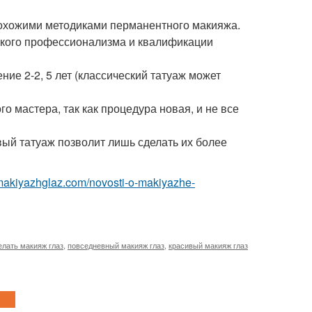
похожими методиками перманентного макияжа.
сокого профессионализма и квалификации
ие 2-2, 5 лет (классический татуаж может
о мастера, так как процедура новая, и не все
ый татуаж позволит лишь сделать их более
/makiyazhglaz.com/novosti-o-makiyazhe-
елать макияж глаз
,
повседневный макияж глаз
,
красивый макияж глаз