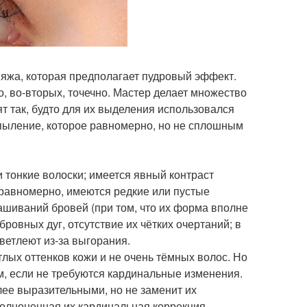
ияжа, которая предполагает пудровый эффект.
о, во-вторых, точечно. Мастер делает множество
т так, будто для их выделения использовался
пыление, которое равномерно, но не сплошным
 тонкие волоски; имеется явный контраст
неравномерно, имеются редкие или пустые
ашиваний бровей (при том, что их форма вполне
овных дуг, отсутствие их чётких очертаний; в
ветлеют из-за выгорания.
лых оттенков кожи и не очень тёмных волос. Но
, если не требуются кардинальные изменения.
лее выразительными, но не заменит их
 полноценная их кардинальная коррекция.