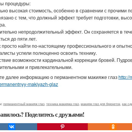
ы процедуры:
ьно высокая стоимость, особенно в сравнении с прочими 
вязано с тем, что должный эффект требует подготовки, вы
ра.
ительно непродолжительный эффект. Он сохраняется в течен
ться до пяти лет.
к просто найти по-настоящему профессионального и опытног
алисты успели полноценно освоить технику.
ствие возможности кардинальной коррекции бровей. Пудров
ительными и привлекательными.
те далее информацию о перманентном макияже глаз
http:/
permanentnyy-makiyazh-glaz
и:
перманентный макияж глаз
,
техника макияжа глаз
,
макияж глаз для брюнеток
,
как сд
авилось? Поделитесь с друзьями!