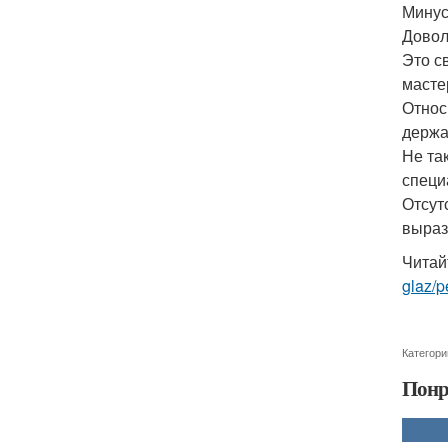
Минус
Довол
Это с
масте
Относ
держа
Не та
специ
Отсут
выраз
Читай
glaz/
Категори
Понр