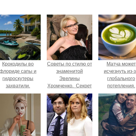
Крокодилы во
Советы по стилю от
Матча может
флориде сапы и
знаменитой
исчезнуть из-
гидроскутеры
Эвелины
глобального
захватили.
Хромченко. Секрет
потепления.
успеха - простые
решения.