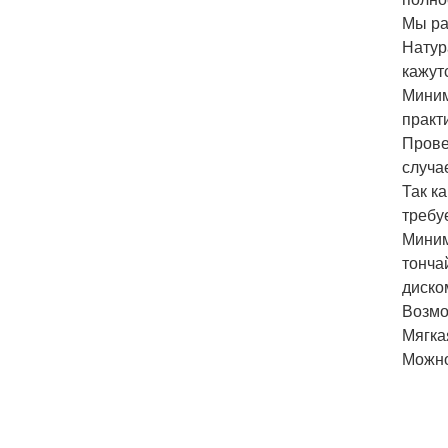
Мы ра
Натур
кажут
Миним
практ
Прове
случа
Так к
требу
Миним
тонча
диско
Возмо
Мягка
Можно