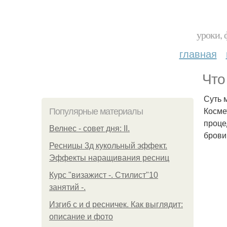
уроки, 
главная
Что
Суть 
Косме
Популярные материалы
проце
Велнес - совет дня: II.
брови.
Ресницы 3д кукольный эффект.
Эффекты наращивания ресниц
Курс "визажист -. Стилист"10
занятий -.
Изгиб c и d ресничек. Как выглядит:
описание и фото