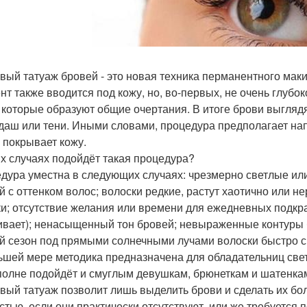
вый татуаж бровей - это новая техника перманентного мак
нт также вводится под кожу, но, во-первых, не очень глубок
, которые образуют общие очертания. В итоге брови выглядя
даш или тени. Иными словами, процедура предполагает на
 покрывает кожу.
их случаях подойдёт такая процедура?
дура уместна в следующих случаях: чрезмерно светлые или
й с оттенком волос; волоски редкие, растут хаотично или 
ки; отсутствие желания или времени для ежедневных подкр
ивает); ненасыщенный тон бровей; невыраженные контуры бр
й сезон под прямыми солнечными лучами волоски быстро с
ьшей мере методика предназначена для обладательниц свет
полне подойдёт и смуглым девушкам, брюнеткам и шатенкам
вый татуаж позволит лишь выделить брови и сделать их бо
стью, если они практически отсутствуют, или же требуется