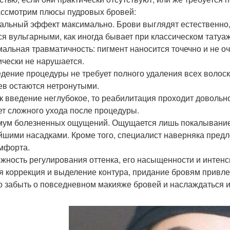
ссмотрим плюсы пудровых бровей:
альный эффект максимально. Брови выглядят естественно, 
ся вульгарными, как иногда бывает при классическом татуа
альная травматичность: пигмент наносится точечно и не оче
ически не нарушается.
дение процедуры не требует полного удаления всех волоско
ев остаются нетронутыми.
ак введение неглубокое, то реабилитация проходит довольн
ет сложного ухода после процедуры.
ум болезненных ощущений. Ощущается лишь покалывание, т
йшими насадками. Кроме того, специалист наверняка предл
мфорта.
жность регулирования оттенка, его насыщенности и интенс
я коррекция и выделение контура, придание бровям привле
 забыть о повседневном макияже бровей и наслаждаться 