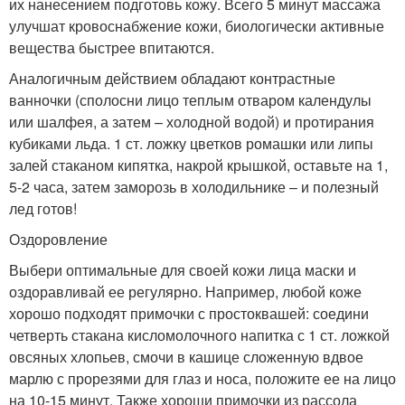
их нанесением подготовь кожу. Всего 5 минут массажа
улучшат кровоснабжение кожи, биологически активные
вещества быстрее впитаются.
Аналогичным действием обладают контрастные
ванночки (сполосни лицо теплым отваром календулы
или шалфея, а затем – холодной водой) и протирания
кубиками льда. 1 ст. ложку цветков ромашки или липы
залей стаканом кипятка, накрой крышкой, оставьте на 1,
5-2 часа, затем заморозь в холодильнике – и полезный
лед готов!
Оздоровление
Выбери оптимальные для своей кожи лица маски и
оздоравливай ее регулярно. Например, любой коже
хорошо подходят примочки с простоквашей: соедини
четверть стакана кисломолочного напитка с 1 ст. ложкой
овсяных хлопьев, смочи в кашице сложенную вдвое
марлю с прорезями для глаз и носа, положите ее на лицо
на 10-15 минут. Также хороши примочки из рассола