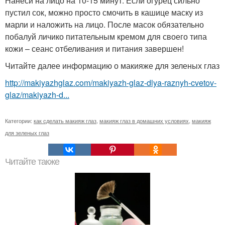
Нанеси на лицо на 10-15 минут. Если огурец сильно
пустил сок, можно просто смочить в кашице маску из
марли и наложить на лицо. После масок обязательно
побалуй личико питательным кремом для своего типа
кожи – сеанс отбеливания и питания завершен!
Читайте далее информацию о макияже для зеленых глаз
http://makiyazhglaz.com/makiyazh-glaz-dlya-raznyh-cvetov-
glaz/makiyazh-d...
Категории:
как сделать макияж глаз
,
макияж глаз в домашних условиях
,
макияж
для зеленых глаз
Читайте также