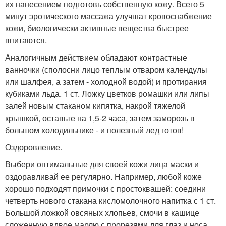
их нанесением подготовь собственную кожу. Всего 5
минут эротического массажа улучшат кровоснабжение
кожи, биологически активные вещества быстрее
впитаются.
Аналогичным действием обладают контрастные
ванночки (сполосни лицо теплым отваром календулы
или шалфея, а затем - холодной водой) и протирания
кубиками льда. 1 ст. Ложку цветков ромашки или липы
залей новым стаканом кипятка, накрой тяжелой
крышкой, оставьте на 1,5-2 часа, затем заморозь в
большом холодильнике - и полезный лед готов!
Оздоровление.
Выбери оптимальные для своей кожи лица маски и
оздоравливай ее регулярно. Например, любой коже
хорошо подходят примочки с простоквашей: соедини
четверть нового стакана кисломолочного напитка с 1 ст.
Большой ложкой овсяных хлопьев, смочи в кашице
сложенную вдвое марлю с прорезями для глаз и носа,