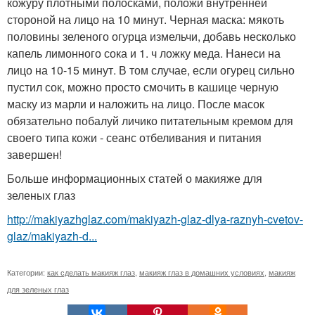
кожуру плотными полосками, положи внутренней
стороной на лицо на 10 минут. Черная маска: мякоть
половины зеленого огурца измельчи, добавь несколько
капель лимонного сока и 1. ч ложку меда. Нанеси на
лицо на 10-15 минут. В том случае, если огурец сильно
пустил сок, можно просто смочить в кашице черную
маску из марли и наложить на лицо. После масок
обязательно побалуй личико питательным кремом для
своего типа кожи - сеанс отбеливания и питания
завершен!
Больше информационных статей о макияже для
зеленых глаз
http://makiyazhglaz.com/makiyazh-glaz-dlya-raznyh-cvetov-
glaz/makiyazh-d...
Категории:
как сделать макияж глаз
,
макияж глаз в домашних условиях
,
макияж
для зеленых глаз