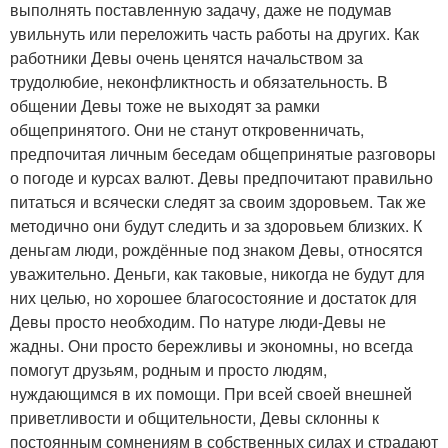
выполнять поставленную задачу, даже не подумав
увильнуть или переложить часть работы на других. Как
работники Девы очень ценятся начальством за
трудолюбие, неконфликтность и обязательность. В
общении Девы тоже не выходят за рамки
общепринятого. Они не станут откровенничать,
предпочитая личным беседам общепринятые разговоры
о погоде и курсах валют. Девы предпочитают правильно
питаться и всячески следят за своим здоровьем. Так же
методично они будут следить и за здоровьем близких. К
деньгам люди, рождённые под знаком Девы, относятся
уважительно. Деньги, как таковые, никогда не будут для
них целью, но хорошее благосостояние и достаток для
Девы просто необходим. По натуре люди-Девы не
жадны. Они просто бережливы и экономны, но всегда
помогут друзьям, родным и просто людям,
нуждающимся в их помощи. При всей своей внешней
приветливости и общительности, Девы склонны к
постоянным сомнениям в собственных силах и страдают