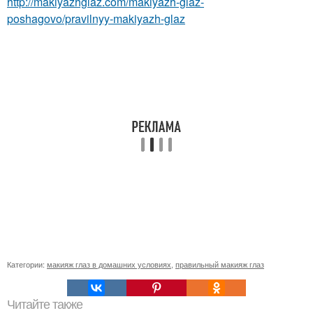
http://makiyazhglaz.com/makiyazh-glaz-
poshagovo/pravilnyy-makiyazh-glaz
Категории:
макияж глаз в домашних условиях
,
правильный макияж глаз
Читайте также