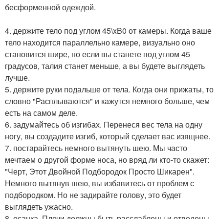
бесформенной одеждой.
4. держите тело под углом 45\xB0 от камеры. Когда ваше
тело находится параллельно камере, визуально оно
становится шире, но если вы станете под углом 45
градусов, талия станет меньше, а вы будете выглядеть
лучше.
5. держите руки подальше от тела. Когда они прижаты, то
словно "Расплываются" и кажутся немного больше, чем
есть на самом деле.
6. задумайтесь об изгибах. Перенеся вес тела на одну
ногу, вы создадите изгиб, который сделает вас изящнее.
7. постарайтесь немного вытянуть шею. Мы часто
мечтаем о другой форме носа, но вряд ли кто-то скажет:
"Черт, Этот Двойной Подбородок Просто Шикарен".
Немного вытянув шею, вы избавитесь от проблем с
подбородком. Но не задирайте голову, это будет
выглядеть ужасно.
8. осанка. Плечи должны быть расслаблены и отведены