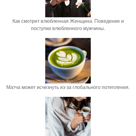
Как смотрит влюбленная Женщина. Поведение и
поступки влюбленного мужчины.
Матча может исчезнуть из-за глобального потепления.