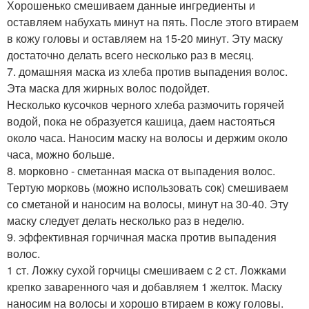
Хорошенько смешиваем данные ингредиенты и
оставляем набухать минут на пять. После этого втираем
в кожу головы и оставляем на 15-20 минут. Эту маску
достаточно делать всего несколько раз в месяц.
7. домашняя маска из хлеба против выпадения волос.
Эта маска для жирных волос подойдет.
Несколько кусочков черного хлеба размочить горячей
водой, пока не образуется кашица, даем настояться
около часа. Наносим маску на волосы и держим около
часа, можно больше.
8. морковно - сметанная маска от выпадения волос.
Тертую морковь (можно использовать сок) смешиваем
со сметаной и наносим на волосы, минут на 30-40. Эту
маску следует делать несколько раз в неделю.
9. эффективная горчичная маска против выпадения
волос.
1 ст. Ложку сухой горчицы смешиваем с 2 ст. Ложками
крепко заваренного чая и добавляем 1 желток. Маску
наносим на волосы и хорошо втираем в кожу головы.