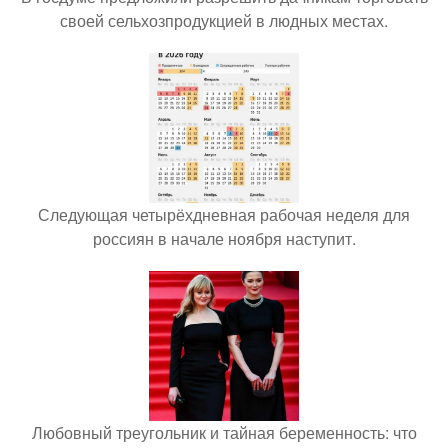
своей сельхозпродукцией в людных местах.
Следующая четырёхдневная рабочая неделя для
россиян в начале ноября наступит.
Любовный треугольник и тайная беременность: что