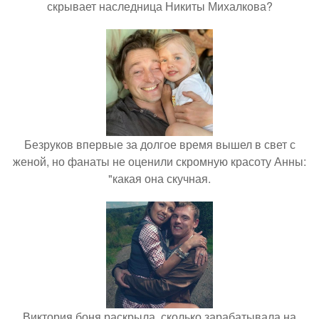
скрывает наследница Никиты Михалкова?
Безруков впервые за долгое время вышел в свет с
женой, но фанаты не оценили скромную красоту Анны:
"какая она скучная.
Виктория боня раскрыла, сколько зарабатывала на