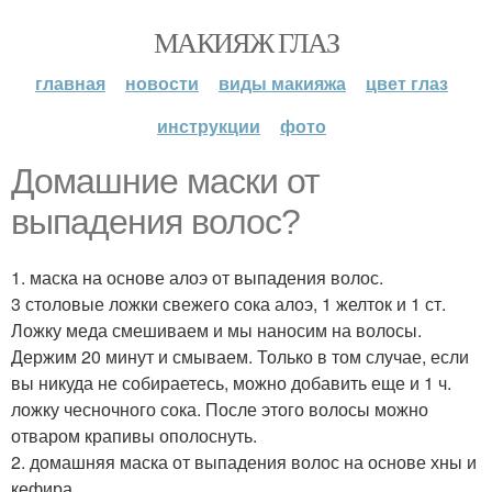
МАКИЯЖ ГЛАЗ
главная
новости
виды макияжа
цвет глаз
инструкции
фото
Домашние маски от
выпадения волос?
1. маска на основе алоэ от выпадения волос.
3 столовые ложки свежего сока алоэ, 1 желток и 1 ст.
Ложку меда смешиваем и мы наносим на волосы.
Держим 20 минут и смываем. Только в том случае, если
вы никуда не собираетесь, можно добавить еще и 1 ч.
ложку чесночного сока. После этого волосы можно
отваром крапивы ополоснуть.
2. домашняя маска от выпадения волос на основе хны и
кефира.