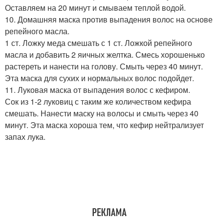
Оставляем на 20 минут и смываем теплой водой.
10. Домашняя маска против выпадения волос на основе
репейного масла.
1 ст. Ложку меда смешать с 1 ст. Ложкой репейного
масла и добавить 2 яичных желтка. Смесь хорошенько
растереть и нанести на голову. Смыть через 40 минут.
Эта маска для сухих и нормальных волос подойдет.
11. Луковая маска от выпадения волос с кефиром.
Сок из 1-2 луковиц с таким же количеством кефира
смешать. Нанести маску на волосы и смыть через 40
минут. Эта маска хороша тем, что кефир нейтрализует
запах лука.