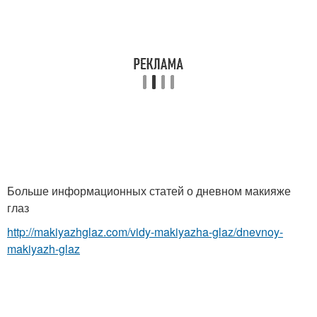
Больше информационных статей о дневном макияже
глаз
http://makiyazhglaz.com/vidy-makiyazha-glaz/dnevnoy-
makiyazh-glaz