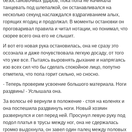
безостановочных ударов, пока попа не начинала
танцевать под шлепалкой, он останавливался на
несколько секунд наслаждался вздрагиванием алых,
горящих ягодиц и продолжал. В моменты остановки он
проговаривал правила и читал нотации, но понимал, что
скорее всего она его не слышит.
И вот его новая рука остановилась, она не сразу это
осознала и даже почувствовала легкую досаду, от того
что уже все. Пытаясь выровнять дыхание и напрягаясь
изо всех сил что бы сделать спокойное лицо, попутно
отметила, что попа горит сильно, но сносно.
- Теперь проверим усвоение большого материала. Ноги
раздвинь! - Услышала она.
За волосы её вернули в положение - стоя на коленях и
она поспешила раздвинуть ноги. Новый хозяин
развернулся и сел перед ней. Просунул левую руку под
подол платья в трусы между ног, она не сдержалась
громко выдохнула, он завел один палец между половых