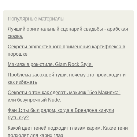
Популярные материалы
Лучший оригинальный сценарий свадьбы - арабская
сказка.
Секреты эффективного применения картифлекса в
порошке
Макияж в рок-стиле. Glam Rock Style.
Проблема засохшей туши: почему это происходит и
как избежать
Секреты о том как сделать макияж "без Макияжа"
или безупречный Nude.
Фан 1: ты был рядом, когда в Брендона кинули
бутылку?
Какой цвет теней подходит глазам карим. Какие тени
подходят для карих глаз