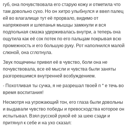
губ, она почувствовала его старую кожу и отметила что
там довольно сухо. Но он хитро улыбнулся и ввел палец
ей во влагалище тут её прорвало, видимо от
напряжения и шлепанья мышцы замкнули и вся
подпольная смазка удерживалась внутри, а теперь она
ощутила как её сок потек по его пальцам покрывая всю
промежность и его большую руку. Рот наполнился малой
слюной, она сглотнула.
Звук пощечины привел её в чувство, боли она не
почувствовала, все её мысли и чувства были заняты
разгоревшимся внутренней возбуждением.
- Похотливая ты сучка, я не разрешал твоей п * е течь во
время воспитания!
Несмотря на угрожающий тон, его глаза были довольны
и выдавали чувство победы и превосходства которое он
испытывал. Взял русской рукой её за шею сзади и
притянул к себе и на ухо сказал: