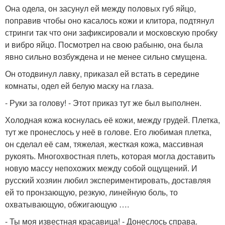
Она одела, он засунул ей между половых губ яйцо,
поправив чтобы оно касалось кожи и клитора, подтянул
стринги так что они зафиксировали и московскую пробку
и вибро яйцо. Посмотрел на свою рабыню, она была
явно сильно возбуждена и не менее сильно смущена.
Он отодвинул лавку, приказал ей встать в середине
комнаты, одел ей белую маску на глаза.
- Руки за голову! - Этот приказ тут же был выполнен.
Холодная кожа коснулась её кожи, между грудей. Плетка,
тут же пронеслось у неё в голове. Его любимая плетка,
он сделал её сам, тяжелая, жесткая кожа, массивная
рукоять. Многохвостная плеть, которая могла доставить
новую массу непохожих между собой ощущений. И
русский хозяин любил экспериментировать, доставляя
ей то пронзающую, резкую, линейную боль, то
охватывающую, обжигающую ….
- Ты моя известная красавица! - Донеслось справа.