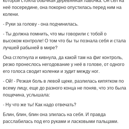
которой стояла обычная деревянная лавочка. Он сел на
неё посередине, она покорно опустилась перед ним на
колени.
- Руки за голову - она подчинилась.
- Ты должна помнить, что мы говорили с тобой о
высоком контроле! О том что бы ты познала себя и стала
лучшей рабыней в мире?
Она сглотнула и кивнула, да какой там на фиг контроль,
резко пронеслось негодование у неё в голове, от одного
его голоса сводит коленки и зудит между ног.
- Ой! - Резкая боль в левой щеке, разлилась кипятком по
всему лицу, еще до разного конца не поняв, что это была
пощечина, услышала:
- Ну что же ты! Как надо отвечать?
Блин, блин, блин она злилась на себя. И правда
расслабилась под его руками и ласковыми пальцами.