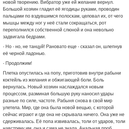
новой творению. Вибратор уже ей желание вернул.
Большой хозяин гладил её ягодицы руками, проводин
пальцами по вздувшимся полоскам, целовал их, от чего
мышцы между ног у неё стали сокращаться, рот
переполнился собственной слюной и она невольно
задвигала бедрами.
- Но - но, не танцуй! Рановато еще - сказал он, шлепнув
её черной ладонью.
- Продолжим!
Плетка опустилась на попу, приготовив внутри рабыни
коктейль из желания и обжигающей боли. Боль
вернулась. Новый хозяин наслаждался новым
процессом, разминая большую руку наносил удары
разные по силе, частоте. Рабыня снова в свой мир
улетела. Мир, где она была новой вещью, с которой
сейчас играют и где она не скрывала ничего. Она уже не
сдерживалась. Её попа извивалась, толи от ударов, толи
навстречу им, она и сама не знала. Анальная проб.