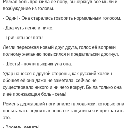
Резкая боль пронзила её попу, вычеркнув все мыли и
возбуждение из головы.
- Один! - Она старалась говорить нормальным голосом.
- Два чуть легче и ниже.
- Три! четыре! пять!
Легли пересекая новый друг друга, голос её вопреки
полному желанию повысился и предательски дрогнул.
- Шесть! - почти выкрикнула она.
Удар нанесся с другой стороны, как русский хозяин
обошел её она даже не заметила, сейчас не
существовало никого и ни чего вокруг. Была только она
и её пронзающая боль - семь!
Ремень державший ноги впился в лодыжки, которые она
попыталась поднять в попытке защититься и прекратить
это.
- Восемь! девять!