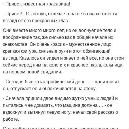
- Привет, известная красавица!
- Привет! - Сглотнув, отвечает она не в силах отвести
взгляд от его прекрасных глаз.
Они вместе много много лет, но он волнует её тело и
воображение так, же сильно как в общей начале их
знакомства. Он очень красив - мужественное лицо,
крепкая фигура, сильные руки и этот обжигающий
взгляд. Казалось он видел и знает о ней все, но она стоит
сейчас перед ним на коленях и краснеет как школьница
на первом новой свидании.
- Сегодня был катастрофический день … - произносит
он, отпускает её и облокачивается на стену.
- Сначала пришли двое видимо жутко умных людей и
пытались мне доказать, что машина должна … - он
вздохнул и вытянул левую ногу, начал свой рассказ о
работе.
Она любила его слушать, его голос завораживал, она