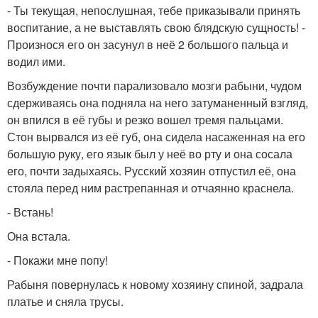
- Ты текущая, непослушная, тебе приказывали принять
воспитание, а не выставлять свою блядскую сущность! -
Произнося его он засунул в неё 2 большого пальца и
водил ими.
Возбуждение почти парализовало мозги рабыни, чудом
сдерживаясь она подняла на него затуманенный взгляд,
он впился в её губы и резко вошел тремя пальцами.
Стон вырвался из её губ, она сидела насаженная на его
большую руку, его язык был у неё во рту и она сосала
его, почти задыхаясь. Русский хозяин отпустил её, она
стояла перед ним растрепанная и отчаянно краснела.
- Встань!
Она встала.
- Покажи мне попу!
Рабыня повернулась к новому хозяину спиной, задрала
платье и сняла трусы.