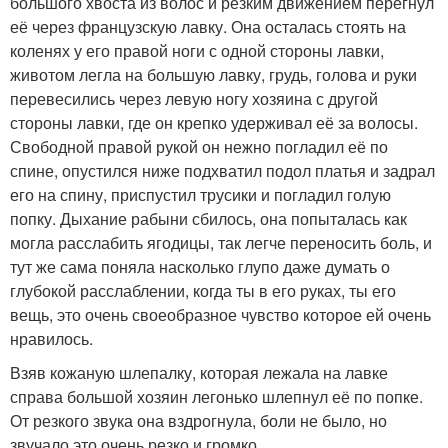
большого хвоста из волос и резким движением перегнул
её через французскую лавку. Она осталась стоять на
коленях у его правой ноги с одной стороны лавки,
животом легла на большую лавку, грудь, голова и руки
перевесились через левую ногу хозяина с другой
стороны лавки, где он крепко удерживал её за волосы.
Свободной правой рукой он нежно погладил её по
спине, опустился ниже подхватил подол платья и задрал
его на спину, приспустил трусики и погладил голую
попку. Дыхание рабыни сбилось, она попыталась как
могла расслабить ягодицы, так легче переносить боль, и
тут же сама поняла насколько глупо даже думать о
глубокой расслаблении, когда ты в его руках, ты его
вещь, это очень своеобразное чувство которое ей очень
нравилось.
Взяв кожаную шлепалку, которая лежала на лавке
справа большой хозяин легонько шлепнул её по попке.
От резкого звука она вздрогнула, боли не было, но
звучало это очень резко и громко.