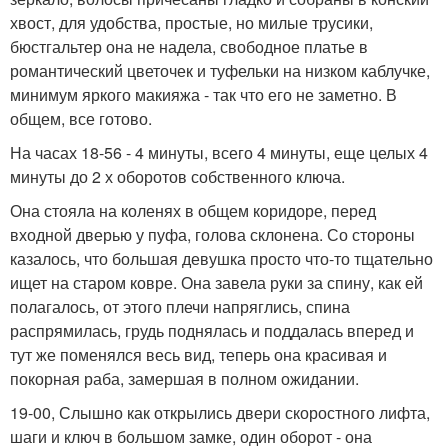
хвост, для удобства, простые, но милые трусики,
бюстгальтер она не надела, свободное платье в
романтический цветочек и туфельки на низком каблучке,
минимум яркого макияжа - так что его не заметно. В
общем, все готово.
На часах 18-56 - 4 минуты, всего 4 минуты, еще целых 4
минуты до 2 х оборотов собственного ключа.
Она стояла на коленях в общем коридоре, перед
входной дверью у пуфа, голова склонена. Со стороны
казалось, что большая девушка просто что-то тщательно
ищет на старом ковре. Она завела руки за спину, как ей
полагалось, от этого плечи напряглись, спина
распрямилась, грудь поднялась и поддалась вперед и
тут же поменялся весь вид, теперь она красивая и
покорная раба, замершая в полном ожидании.
19-00, Слышно как открылись двери скоростного лифта,
шаги и ключ в большом замке, один оборот - она