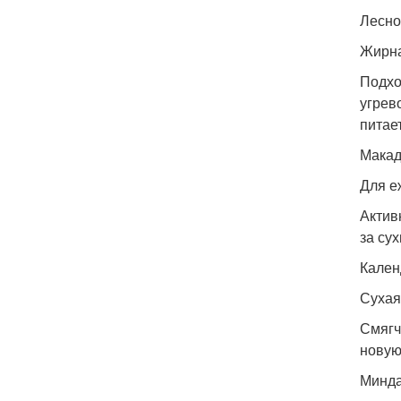
Лесно
Жирна
Подхо
угрев
питае
Макад
Для е
Актив
за су
Кален
Сухая
Смягч
новую
Минда