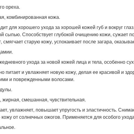
го ореха.
я, комбинированная кожа.
дит для хорошего ухода за хорошей кожей губ и вокруг гла
ой сыпью. Способствует глубокой очищению кожи, сужает п
т, смягчает старую кожу, успокаивает после загара, оказыв
амии.
жедневного ухода за новой кожей лица и тела, особенно су
но питает и увлажняет новую кожу, делая ее красивой и зд
хими и поврежденными волосами.
дулы.
, жирная, смешанная, чувствительная.
ает, увлажняет, повышает упругость и эластичность. Сним
 кожу от солнечных ожогов. Применяется для особого уход
льное.