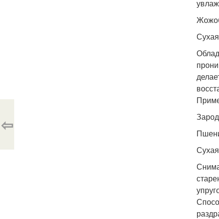
увлаж
Жожо
Сухая
Облад
прони
делае
восст
Приме
Заро
⇦
Пшен
Сухая
Снима
старе
упруг
Спосо
раздр