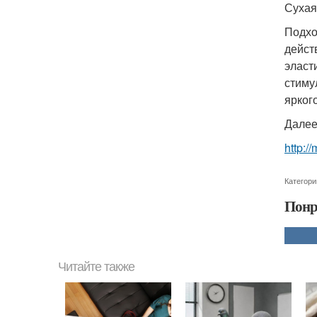
Сухая
Подхо
дейст
эласт
стиму
ярког
Далее
http:/
Категори
Понр
Читайте также