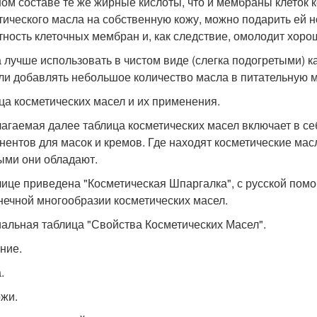
ом составе те же жирные кислоты, что и мембраны клеток к
тического масла на собственную кожу, можно подарить ей н
тность клеточных мембран и, как следствие, омолодит хоро
 лучше использовать в чистом виде (слегка подогретыми) к
или добавлять небольшое количество масла в питательную м
ца косметических масел и их применения.
агаемая далее таблица косметических масел включает в се
нентов для масок и кремов. Где находят косметические масл
ыми они обладают.
лице приведена "Косметическая Шпаргалка", с русской пом
нечной многообразии косметических масел.
альная таблица "Свойства Косметических Масел".
ние.
.
ожи.