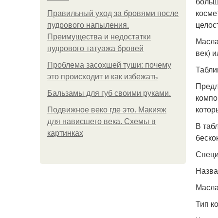
больш
косме
Правильный уход за бровями после
целос
пудрового напыления.
Преимущества и недостатки
Масла
пудрового татуажа бровей
век) 
Проблема засохшей туши: почему
Табли
это происходит и как избежать
Предл
Бальзамы для губ своими руками.
компо
котор
Подвижное веко где это. Макияж
для нависшего века. Схемы в
В таб
картинках
беско
Специ
Назва
Масла
Тип к