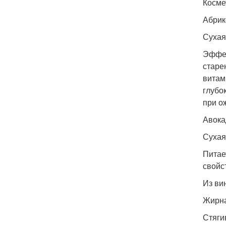
Косме
Абрик
Сухая
Эффек
старе
витам
глубо
при о
Авока
Сухая
Питае
свойс
Из ви
Жирна
Стяги