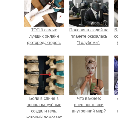
ТОП 9 самых
Половина людей на
В
лучших онлайн
планете оказалась
с
фоторедакторов.
"Голубями".
Боли в спине в
Что важнее:
прошлом: учёные
внешность или
создали гель,
внутренний мир?
который помогает