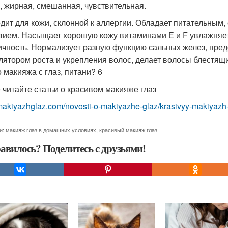
, жирная, смешанная, чувствительная.
дит для кожи, склонной к аллергии. Обладает питательны
вием. Насыщает хорошую кожу витаминами Е и F увлажняет
ичность. Нормализует разную функцию сальных желез, пр
лятором роста и укрепления волос, делает волосы блестящ
о макияжа с глаз, питани? 6
 читайте статьи о красивом макияже глаз
/makiyazhglaz.com/novosti-o-makiyazhe-glaz/krasivyy-makiyazh
и:
макияж глаз в домашних условиях
,
красивый макияж глаз
авилось? Поделитесь с друзьями!