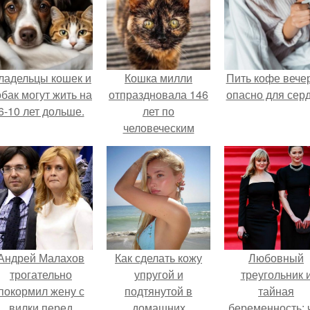
ладельцы кошек и
Кошка милли
Пить кофе вече
обак могут жить на
отпраздновала 146
опасно для серд
6-10 лет дольше.
лет по
человеческим
Меркам и
претендует на
звание самой
старой в мире.
Андрей Малахов
Как сделать кожу
Любовный
трогательно
упругой и
треугольник 
покормил жену с
подтянутой в
тайная
вилки перед
домашних
беременность: 