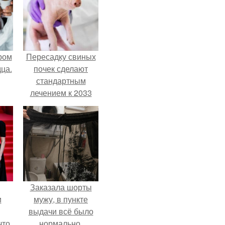
ром
Пересадку свиных
ца.
почек сделают
стандартным
лечением к 2033
году в Японии.
Заказала шорты
и
мужу, в пункте
выдачи всё было
что
нормально,