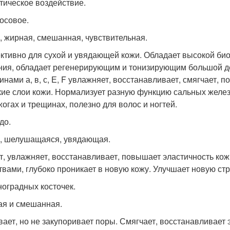
тическое воздействие.
осовое.
, жирная, смешанная, чувствительная.
тивно для сухой и увядающей кожи. Обладает высокой био
ния, обладает регенерирующим и тонизирующим большой д
инами а, в, с, Е, F увлажняет, восстанавливает, смягчает, 
кие слои кожи. Нормализует разную функцию сальных желе
жогах и трещинах, полезно для волос и ногтей.
до.
, шелушащаяся, увядающая.
т, увлажняет, восстанавливает, повышает эластичность к
твами, глубоко проникает в новую кожу. Улучшает новую стр
ноградных косточек.
я и смешанная.
вает, но не закупоривает поры. Смягчает, восстанавливает 