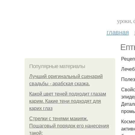
уроки, 
главная
Епт
Рецеп
Популярные материалы
Лечеб
Лучший оригинальный сценарий
Полез
свадьбы - арабская сказка.
Свойс
Какой цвет теней подходит глазам
эпиде
карим. Какие тени подходят для
Детал
карих глаз
промы
Стрелки с тенями макияж.
Косме
Пошаговый порядок его нанесения
актив
такой: