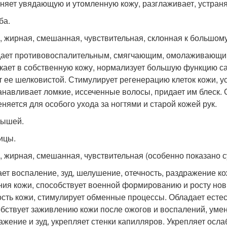
няет увядающую и утомленную кожу, разглаживает, устраня
ба.
, жирная, смешанная, чувствительная, склонная к большом
ает противовоспалительным, смягчающим, омолаживающим
кает в собственную кожу, нормализует большую функцию са
т ее шелковистой. Стимулирует регенерацию клеток кожи, у
анавливает ломкие, иссеченные волосы, придает им блеск
няется для особого ухода за ногтями и старой кожей рук.
дышей.
ицы.
, жирная, смешанная, чувствительная (особенно показано с
ет воспаление, зуд, шелушение, отечность, раздражение к
ния кожи, способствует военной формированию и росту нов
ость кожи, стимулирует обменные процессы. Обладает ест
бствует заживлению кожи после ожогов и воспалений, умен
ажение и зуд, укрепляет стенки капилляров. Укрепляет осл