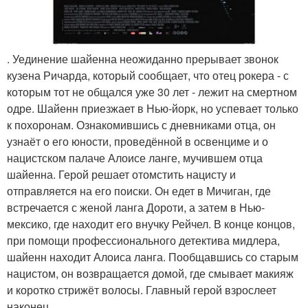
. Уединение шайенна неожиданно прерывает звонок
кузена Ричарда, который сообщает, что отец рокера - с
которым тот не общался уже 30 лет - лежит на смертном
одре. Шайенн приезжает в Нью-йорк, но успевает только
к похоронам. Ознакомившись с дневниками отца, он
узнаёт о его юности, проведённой в освенциме и о
нацистском палаче Алоисе ланге, мучившем отца
шайенна. Герой решает отомстить нацисту и
отправляется на его поиски. Он едет в Мичиган, где
встречается с женой ланга Дороти, а затем в Нью-
мексико, где находит его внучку Рейчел. В конце концов,
при помощи профессионального детектива мидлера,
шайенн находит Алоиса ланга. Пообщавшись со старым
нацистом, он возвращается домой, где смывает макияж
и коротко стрижёт волосы. Главный герой взрослеет
наконец.