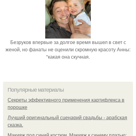
Безруков впервые за долгое время вышел в свет с
женой, но фанаты не оценили скромную красоту Анны:
"какая она скучная.
Популярные материалы
Секреты эффективного применения картифлекса в
порошке
Лучший оригинальный сценарий свадьбы - арабская
сказка.
Макияж под синий костюм. Макияж к синему платью: