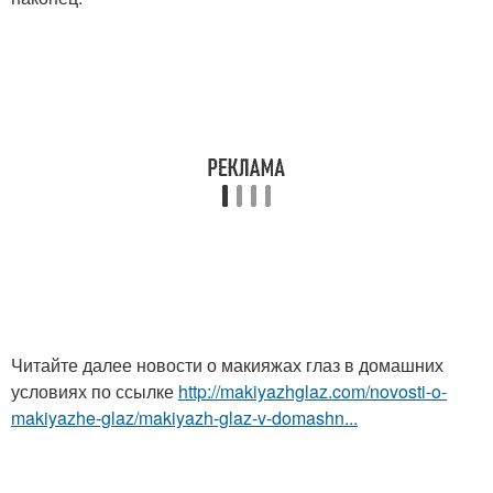
Читайте далее новости о макияжах глаз в домашних
условиях по ссылке
http://makiyazhglaz.com/novosti-o-
makiyazhe-glaz/makiyazh-glaz-v-domashn...