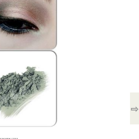
⇨
макияж глаз