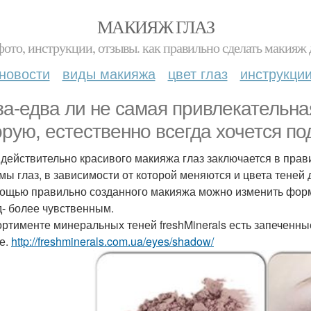
МАКИЯЖ ГЛАЗ
фото, инструкции, отзывы. как правильно сделать макияж д
новости
виды макияжа
цвет глаз
инструкци
за-едва ли не самая привлекательна
орую, естественно всегда хочется по
 действительно красивого макияжа глаз заключается в прав
мы глаз, в зависимости от которой меняются и цвета теней 
ощью правильно созданного макияжа можно изменить форму
д- более чувственным.
ортименте минеральных теней freshMinerals есть запеченные
е.
http://freshminerals.com.ua/eyes/shadow/