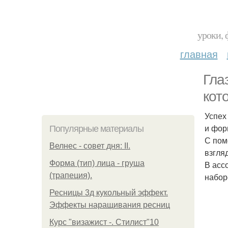
уроки, 
главная
Гла
кот
Успех
и фор
Популярные материалы
С пом
Велнес - совет дня: II.
взгля
Форма (тип) лица - груша
В асс
(трапеция).
набор
Ресницы 3д кукольный эффект.
Эффекты наращивания ресниц
Курс "визажист -. Стилист"10