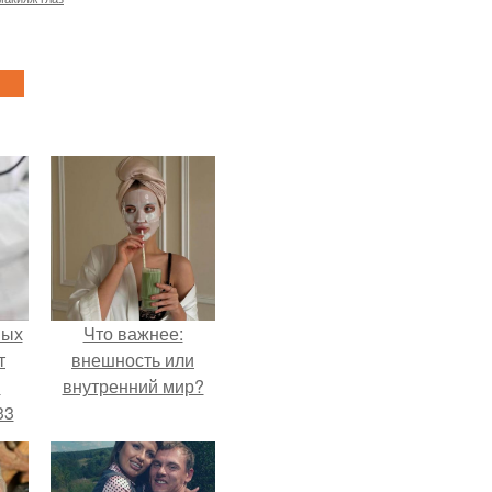
ных
Что важнее:
т
внешность или
м
внутренний мир?
33
.