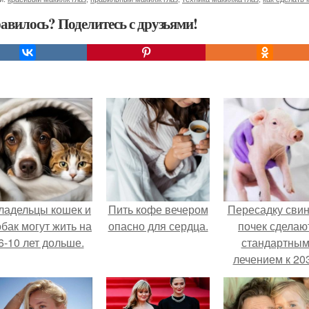
авилось? Поделитесь с друзьями!
ладельцы кошек и
Пить кофе вечером
Пересадку сви
обак могут жить на
опасно для сердца.
почек сделаю
6-10 лет дольше.
стандартны
лечением к 20
году в Японии