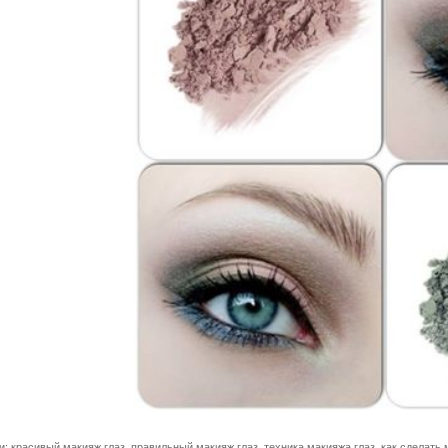
и:
красивый макияж глаз
,
правильный макияж глаз
,
техника макияжа глаз
,
как сделать 