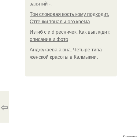
занятий -.
Тон слоновая кость кому подходит.
Оттенки тонального крема
Изгиб c и d ресничек. Как выглядит:
описание и фото
Анджукаева аюна. Четыре типа
женской красоты в Калмыкии.
⇦
Категори