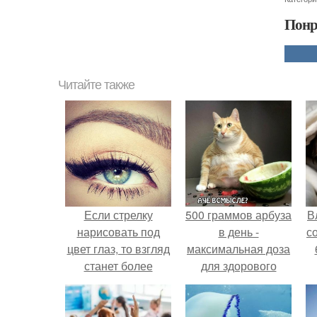
Понр
Читайте также
Если стрелку
500 граммов арбуза
В
нарисовать под
в день -
с
цвет глаз, то взгляд
максимальная доза
станет более
для здорового
выразительным и
взрослого,
глубоким, а если
предупредили
использовать для
врачи.