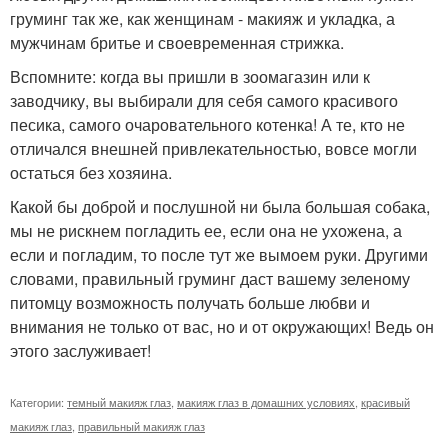
груминг так же, как женщинам - макияж и укладка, а
мужчинам бритье и своевременная стрижка.
Вспомните: когда вы пришли в зоомагазин или к
заводчику, вы выбирали для себя самого красивого
песика, самого очаровательного котенка! А те, кто не
отличался внешней привлекательностью, вовсе могли
остаться без хозяина.
Какой бы доброй и послушной ни была большая собака,
мы не рискнем погладить ее, если она не ухожена, а
если и погладим, то после тут же вымоем руки. Другими
словами, правильный груминг даст вашему зеленому
питомцу возможность получать больше любви и
внимания не только от вас, но и от окружающих! Ведь он
этого заслуживает!
Категории:
темный макияж глаз
,
макияж глаз в домашних условиях
,
красивый
макияж глаз
,
правильный макияж глаз