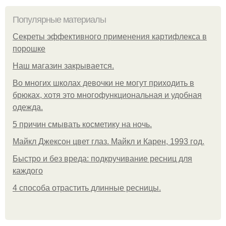
Популярные материалы
Секреты эффективного применения картифлекса в
порошке
Нaш магaзин зaкрывaeтся.
Во многих школах девочки не могут приходить в
брюках, хотя это многофункциональная и удобная
одежда.
5 причин смывать косметику на ночь.
Майкл Джексон цвет глаз. Майкл и Карен, 1993 год.
Быстро и без вреда: подкручивание ресниц для
каждого
4 способа отрастить длинные ресницы.