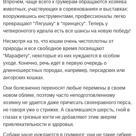
Впрочем, чаще всего к грумерам обращаются хозяева
животных, участвующих в соревнованиях и выставках:
вооружившись инструментами, профессионалы легко
превращают "Лягушку" в "принцесу". Теперь у
четвероногого идеала есть все шансы на новую победу!
Несмотря на то, что кошки очень чистоплотны от
природы и все свободное время посвящают
"Марафету", некоторые из них нуждаются в особом
уходе. Конечно, речь идет в первую очередь о
длинношерстных породах, например, персидских или
ангорских кошках.
Они болезненно переносят любые перемены в своем
новом облике, поэтому часто неподготовленному
хозяину не удается даже причесать своенравного перса,
не говоря уже о стрижке. А свалявшаяся шерсть, гной в
глазах и грязные когти не добавляют этим зверям
привлекательности и здоровья.
Собаки чаще нуждаются в груминге: они не такие гибкие,