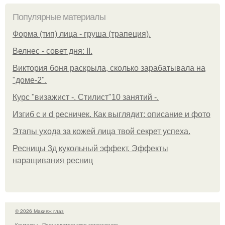
Популярные материалы
Форма (тип) лица - груша (трапеция).
Велнес - совет дня: II.
Виктория боня раскрыла, сколько зарабатывала на
"доме-2".
Курс "визажист -. Стилист"10 занятий -.
Изгиб c и d ресничек. Как выглядит: описание и фото
Этапы ухода за кожей лица твой секрет успеха.
Ресницы 3д кукольный эффект. Эффекты
наращивания ресниц
© 2026 Макияж глаз
Контакты
Пользовательское соглашение