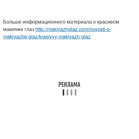
Больше информационного материала о красивом
макияже глаз
http://makiyazhglaz.com/novosti-o-
makiyazhe-glaz/krasivyy-makiyazh-glaz