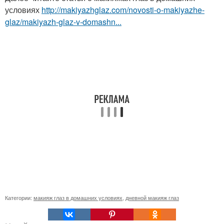
условиях
http://makiyazhglaz.com/novosti-o-makiyazhe-
glaz/makiyazh-glaz-v-domashn...
Категории:
макияж глаз в домашних условиях
,
дневной макияж глаз