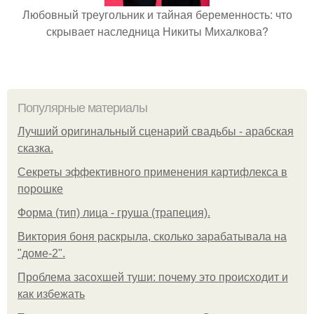
Любовный треугольник и тайная беременность: что
скрывает наследница Никиты Михалкова?
Популярные материалы
Лучший оригинальный сценарий свадьбы - арабская
сказка.
Секреты эффективного применения картифлекса в
порошке
Форма (тип) лица - груша (трапеция).
Виктория боня раскрыла, сколько зарабатывала на
"доме-2".
Проблема засохшей туши: почему это происходит и
как избежать