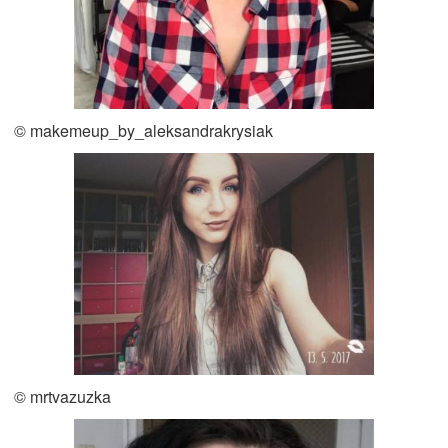
© makemeup_by_aleksandrakrysiak
© mrtvazuzka