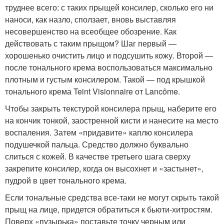
труднее всего: с таких прыщей консилер, сколько его ни
наноси, как назло, сползает, вновь выставляя
несовершенство на всеобщее обозрение. Как
действовать с таким прыщом? Шаг первый —
хорошенько очистить лицо и подсушить кожу. Второй —
после тонального крема воспользоваться максимально
плотным и густым консилером. Такой — под крышкой
тонального крема Teint Visionnaire от Lancôme.
Чтобы закрыть текстурой консилера прыщ, наберите его
на кончик тонкой, заостренной кисти и нанесите на место
воспаления. Затем «придавите» каплю консилера
подушечкой пальца. Средство должно буквально
слиться с кожей. В качестве третьего шага сверху
закрепите консилер, когда он высохнет и «застынет»,
пудрой в цвет тонального крема.
Если тональные средства все-таки не могут скрыть такой
прыщ на лице, придется обратиться к бьюти-хитростям.
Поверх «пузырька» поставьте точку черным или