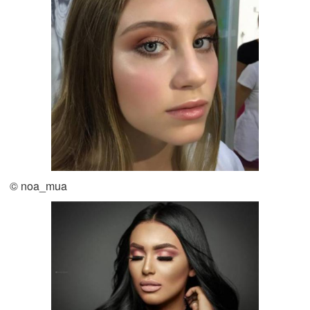
© noa_mua