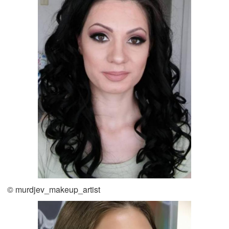
© murdjev_makeup_artist