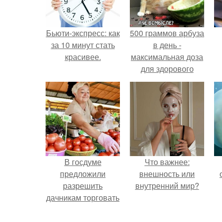
Бьюти-экспресс: как
500 граммов арбуза
за 10 минут стать
в день -
красивее.
максимальная доза
для здорового
взрослого,
предупредили
врачи.
В госдуме
Что важнее:
предложили
внешность или
разрешить
внутренний мир?
дачникам торговать
своей
сельхозпродукцией