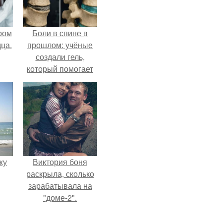
ром
Боли в спине в
ца.
прошлом: учёные
создали гель,
который помогает
восстанавливать
межпозвоночные
диски.
жу
Виктория боня
раскрыла, сколько
зарабатывала на
"доме-2".