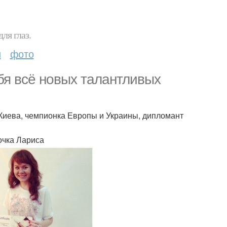
ля глаз.
и
фото
ебя всё новых талантливых
Киева, чемпионка Европы и Украины, дипломант
очка Лариса