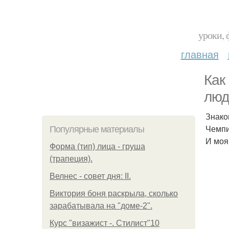
уроки, 
главная
Как
люд
Знако
Чемпи
Популярные материалы
И моя
Форма (тип) лица - груша
(трапеция).
Велнес - совет дня: II.
Виктория боня раскрыла, сколько
зарабатывала на "доме-2".
Курс "визажист -. Стилист"10