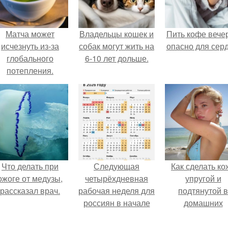
Матча может
Владельцы кошек и
Пить кофе вече
исчезнуть из-за
собак могут жить на
опасно для серд
глобального
6-10 лет дольше.
потепления.
Что делать при
Следующая
Как сделать ко
ожоге от медузы,
четырёхдневная
упругой и
рассказал врач.
рабочая неделя для
подтянутой в
россиян в начале
домашних
ноября наступит.
условиях?