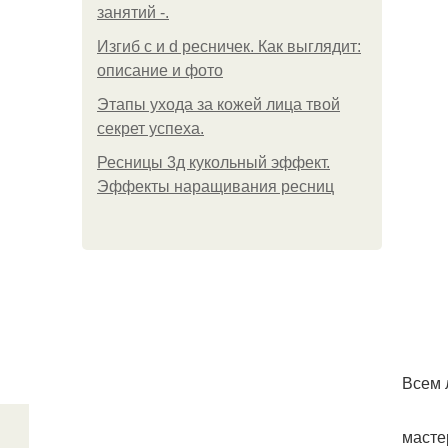
занятий -.
Изгиб c и d ресничек. Как выглядит:
описание и фото
Этапы ухода за кожей лица твой
секрет успеха.
Ресницы 3д кукольный эффект.
Эффекты наращивания ресниц
Всем 
масте