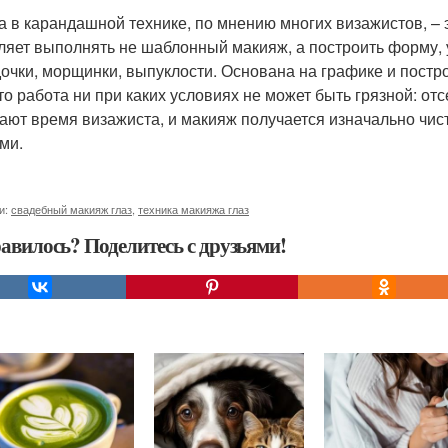
а в карандашной технике, по мнению многих визажистов, – 
ляет выполнять не шаблонный макияж, а построить форму, 
дочки, морщинки, выпуклости. Основана на графике и пост
что работа ни при каких условиях не может быть грязной: о
ают время визажиста, и макияж получается изначально чис
ми.
и:
свадебный макияж глаз
,
техника макияжа глаз
авилось? Поделитесь с друзьями!