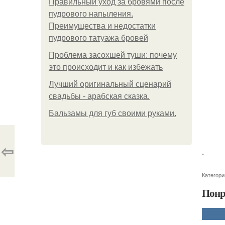
Правильный уход за бровями после
пудрового напыления.
Преимущества и недостатки
пудрового татуажа бровей
Проблема засохшей туши: почему
это происходит и как избежать
Лучший оригинальный сценарий
свадьбы - арабская сказка.
Бальзамы для губ своими руками.
⇦
.
Категори
Понр