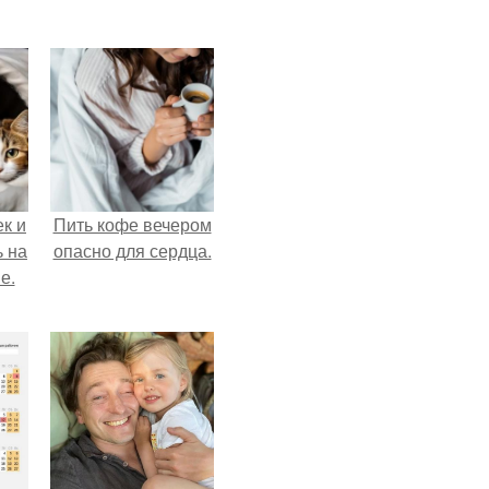
к и
Пить кофе вечером
ь на
опасно для сердца.
е.