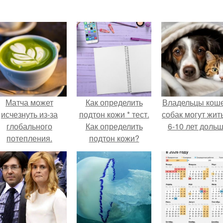
Матча может
Как определить
Владельцы коше
исчезнуть из-за
подтон кожи * тест.
собак могут жит
глобального
Как определить
6-10 лет дольш
потепления.
подтон кожи?