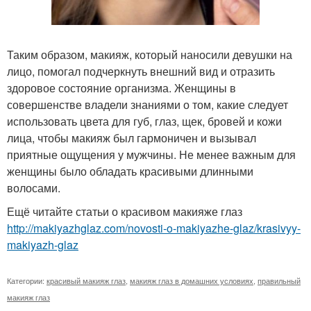
Таким образом, макияж, который наносили девушки на
лицо, помогал подчеркнуть внешний вид и отразить
здоровое состояние организма. Женщины в
совершенстве владели знаниями о том, какие следует
использовать цвета для губ, глаз, щек, бровей и кожи
лица, чтобы макияж был гармоничен и вызывал
приятные ощущения у мужчины. Не менее важным для
женщины было обладать красивыми длинными
волосами.
Ещё читайте статьи о красивом макияже глаз
http://makiyazhglaz.com/novosti-o-makiyazhe-glaz/krasivyy-
makiyazh-glaz
Категории:
красивый макияж глаз
,
макияж глаз в домашних условиях
,
правильный
макияж глаз