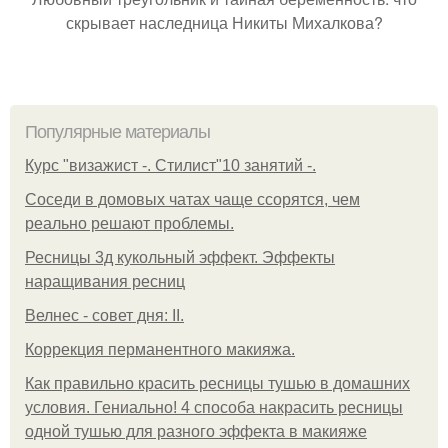
скрывает наследница Никиты Михалкова?
Популярные материалы
Курс "визажист -. Стилист"10 занятий -.
Соседи в домовых чатах чаще ссорятся, чем
реально решают проблемы.
Ресницы 3д кукольный эффект. Эффекты
наращивания ресниц
Велнес - совет дня: II.
Коррекция перманентного макияжа.
Как правильно красить ресницы тушью в домашних
условия. Гениально! 4 способа накрасить ресницы
одной тушью для разного эффекта в макияже