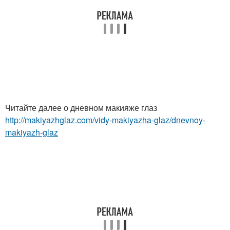
Читайте далее о дневном макияже глаз
http://makiyazhglaz.com/vidy-makiyazha-glaz/dnevnoy-
makiyazh-glaz