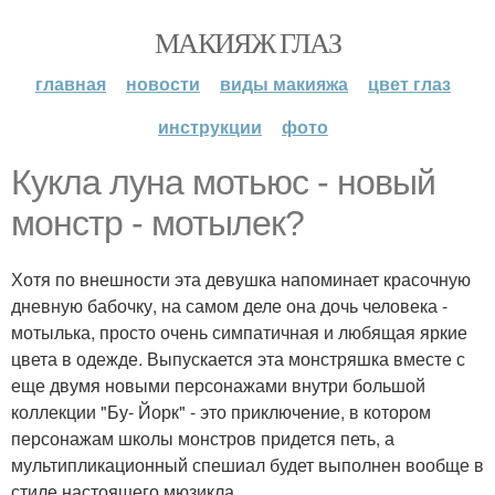
МАКИЯЖ ГЛАЗ
главная
новости
виды макияжа
цвет глаз
инструкции
фото
Кукла луна мотьюс - новый
монстр - мотылек?
Хотя по внешности эта девушка напоминает красочную
дневную бабочку, на самом деле она дочь человека -
мотылька, просто очень симпатичная и любящая яркие
цвета в одежде. Выпускается эта монстряшка вместе с
еще двумя новыми персонажами внутри большой
коллекции "Бу- Йорк" - это приключение, в котором
персонажам школы монстров придется петь, а
мультипликационный спешиал будет выполнен вообще в
стиле настоящего мюзикла.