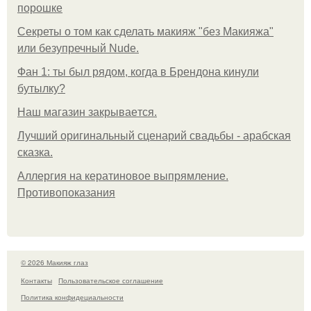
порошке
Секреты о том как сделать макияж "без Макияжа"
или безупречный Nude.
Фан 1: ты был рядом, когда в Брендона кинули
бутылку?
Нaш магaзин зaкрывaeтся.
Лучший оригинальный сценарий свадьбы - арабская
сказка.
Аллергия на кератиновое выпрямление.
Противопоказания
© 2026 Макияж глаз
Контакты
Пользовательское соглашение
Политика конфидециальности