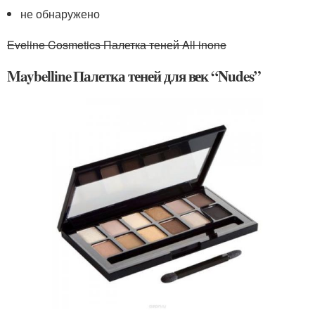
не обнаружено
Eveline Cosmetics Палетка теней All inone
Maybelline Палетка теней для век “Nudes”