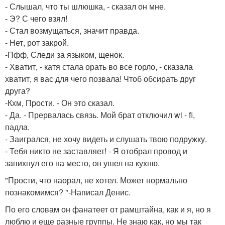
- Слышал, что ты шлюшка, - сказал он мне.
- Э? С чего взял!
- Стал возмущаться, значит правда.
- Нет, рот закрой.
-Пфф, Следи за языком, щенок.
- Хватит, - катя стала орать во все горло, - сказала
хватит, я вас для чего позвала! Чтоб обсирать друг
друга?
-Кхм, Прости. - Он это сказал.
- Да. - Прервалась связь. Мой брат отключил wi - fi,
падла.
- Заигрался, не хочу видеть и слушать твою подружку.
- Тебя никто не заставляет! - Я отобрал провод и
запихнул его на место, он ушел на кухню.
"Прости, что наорал, не хотел. Может нормально
познакомимся? "-Написал Денис.
По его словам он фанатеет от рамштайна, как и я, но я
люблю и еще разные группы. Не знаю как, но мы так