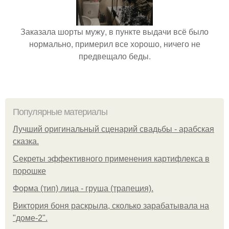
Заказала шорты мужу, в пункте выдачи всё было
нормально, примерил все хорошо, ничего не
предвещало беды.
Популярные материалы
Лучший оригинальный сценарий свадьбы - арабская
сказка.
Секреты эффективного применения картифлекса в
порошке
Форма (тип) лица - груша (трапеция).
Виктория боня раскрыла, сколько зарабатывала на
"доме-2".