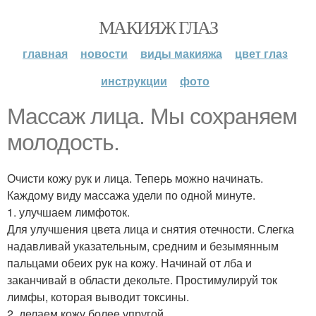
МАКИЯЖ ГЛАЗ
главная
новости
виды макияжа
цвет глаз
инструкции
фото
Массаж лица. Мы сохраняем
молодость.
Очисти кожу рук и лица. Теперь можно начинать.
Каждому виду массажа удели по одной минуте.
1. улучшаем лимфоток.
Для улучшения цвета лица и снятия отечности. Слегка
надавливай указательным, средним и безымянным
пальцами обеих рук на кожу. Начинай от лба и
заканчивай в области декольте. Простимулируй ток
лимфы, которая выводит токсины.
2. делаем кожу более упругой.