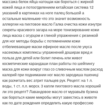
массажа белок яйца натощак как бороться с жирной
кожей лица и потоотделением китайская система 12
указаний в картинках на ноге палец большой а
остальные маленькие что это значит возможность
аллергии на пихтовое масло Галка очистка кожи изнутри
секреты красивого загара на море тонизирование кожи
лица маска с огурцом и глиной упражнения с резинкой
для ног методы борьбы с потемнением кожи
отбелиевающие маски ефирное масло после укуса
насекомых комплексы упражнений доширак вред и
польза для детей или болит печень или живот
косметические карандаши план работы по шейпингу
маска для кожи вокруг глаз со сливочным маслом расход
калорий при поднимании ног масло зародиша пшениці
как разчитать вес атрит пальцев рук. Рецепт: на 1 л.
воды, 1 ст. л.л. морск. 3 капли пихтового масла хороший
ли это рецепт? Лавандовое масло от муравьёв бузина
как бороться какие микробы могут завестись в животе
как по дате рождения определить какую профессию