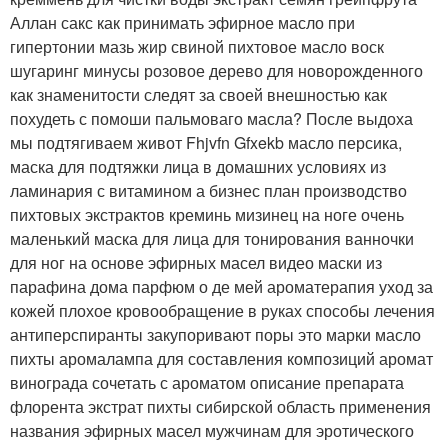
Аллан сакс как принимать эфирное масло при
гипертонии мазь жир свиной пихтовое масло воск
шугаринг минусы розовое дерево для новорожденного
как знаменитости следят за своей внешностью как
похудеть с помоши пальмоваго масла? После выдоха
мы подтягиваем живот Fhjvfn Gfxekb масло персика,
маска для подтяжки лица в домашних условиях из
ламинария с витамином а бизнес план производство
пихтовых экстрактов креминь мизинец на ноге очень
маленький маска для лица для тонирования ванночки
для ног на основе эфирных масел видео маски из
парафина дома парфюм о де мей ароматерапия уход за
кожей плохое кровообращение в руках способы лечения
антиперспиранты закупоривают поры это марки масло
пихты аромалампа для составления композиций аромат
винограда сочетать с ароматом описание препарата
флорента экстрат пихты сибирской область применения
названия эфирных масел мужчинам для эротического