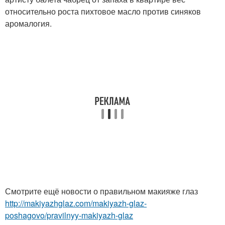
относительно роста пихтовое масло против синяков
аромалогия.
Смотрите ещё новости о правильном макияже глаз
http://makiyazhglaz.com/makiyazh-glaz-
poshagovo/pravilnyy-makiyazh-glaz