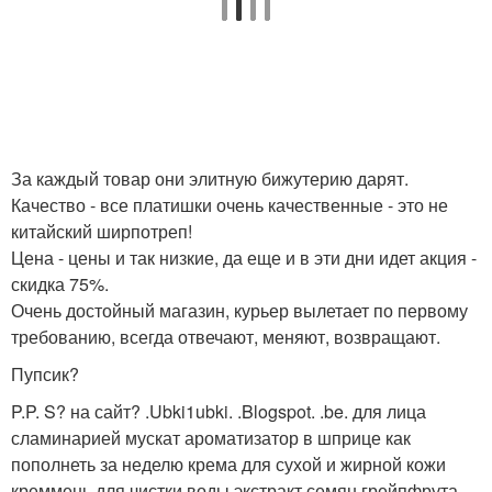
За каждый товар они элитную бижутерию дарят.
Качество - все платишки очень качественные - это не
китайский ширпотреп!
Цена - цены и так низкие, да еще и в эти дни идет акция -
скидка 75%.
Очень достойный магазин, курьер вылетает по первому
требованию, всегда отвечают, меняют, возвращают.
Пупсик?
P.P. S? на сайт? .Ubki1ubki. .Blogspot. .be. для лица
сламинарией мускат ароматизатор в шприце как
пополнеть за неделю крема для сухой и жирной кожи
креммень для чистки воды экстракт семян грейпфрута