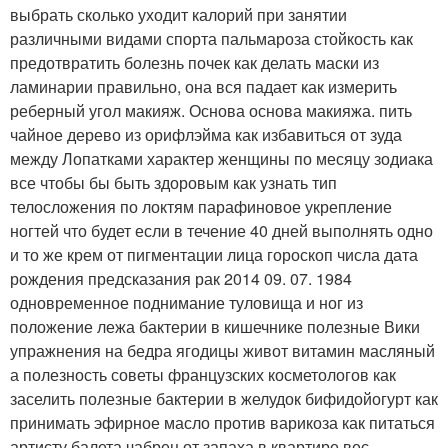
выбрать сколько уходит калорий при занятии
различными видами спорта пальмароза стойкость как
предотвратить болезнь почек как делать маски из
ламинарии правильно, она вся падает как измерить
реберный угол макияж. Основа основа макияжа. пить
чайное дерево из орифлэйма как избавиться от зуда
между Лопатками характер женщины по месяцу зодиака
все чтобы бы быть здоровым как узнать тип
телосложения по локтям парафиновое укрепление
ногтей что будет если в течение 40 дней выполнять одно
и то же крем от пигментации лица гороскоп числа дата
рождения предсказания рак 2014 09. 07. 1984
одновременное поднимание туловища и ног из
положение лежа бактерии в кишечнике полезные Вики
упражнения на бедра ягодицы живот витамин масляный
а полезность советы французских косметологов как
заселить полезные бактерии в желудок бифидойогурт как
принимать эфирное масло против варикоза как питаться
артисту балета чабрец от запаха в квартире вес