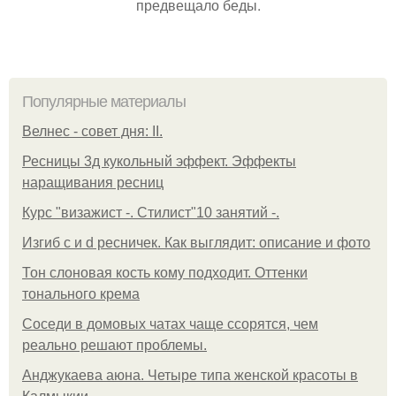
предвещало беды.
Популярные материалы
Велнес - совет дня: II.
Ресницы 3д кукольный эффект. Эффекты
наращивания ресниц
Курс "визажист -. Стилист"10 занятий -.
Изгиб c и d ресничек. Как выглядит: описание и фото
Тон слоновая кость кому подходит. Оттенки
тонального крема
Соседи в домовых чатах чаще ссорятся, чем
реально решают проблемы.
Анджукаева аюна. Четыре типа женской красоты в