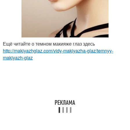
Ещё читайте о темном макияже глаз здесь
http://makiyazhglaz.com/vidy-makiyazha-glaz/temnyy-
makiyazh-glaz