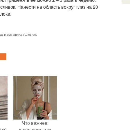
. сливок. Нанести на область вокруг глаз на 20
локе.
лаз в домашних условиях
Что важнее:
146
внешность или