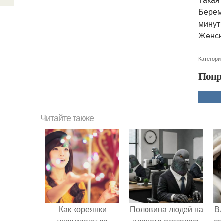
Берем 
минут
Женск
Категори
Понр
Читайте также
Как кореянки
Половина людей на
В
ухаживают за
планете оказалась
с