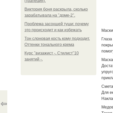
(трапеция).
Виктория боня раскрыла, сколько
зарабатывала на "доме-2".
Проблема засохшей туши: почему
Маски
это происходит и как избежать
Глаза
Тон слоновая кость кому подходит.
покры
Оттенки тонального крема
помог
Курс "визажист -. Стилист"10
Маска
занятий -.
Доста
упруг
прикл
Смета
Для е
Накла
⇦
Медов
Такая