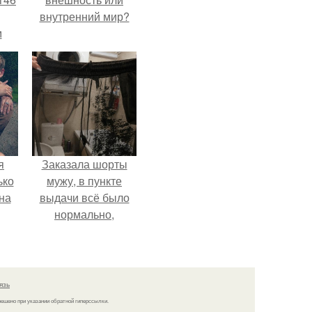
внутренний мир?
м
а
й
.
я
Заказала шорты
ько
мужу, в пункте
на
выдачи всё было
нормально,
примерил все
хорошо, ничего не
предвещало беды.
язь
решено при указании обратной гиперссылки.