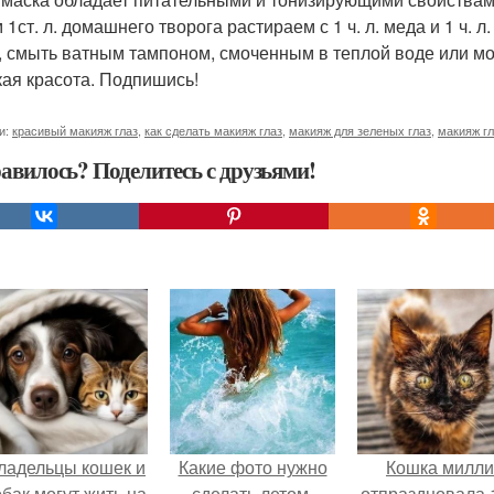
1ст. л. домашнего творога растираем с 1 ч. л. меда и 1 ч. л
, смыть ватным тампоном, смоченным в теплой воде или мо
ая красота. Подпишись!
и:
красивый макияж глаз
,
как сделать макияж глаз
,
макияж для зеленых глаз
,
макияж г
авилось? Поделитесь с друзьями!
ладельцы кошек и
Какие фото нужно
Кошка милли
обак могут жить на
сделать летом.
отпраздновала 