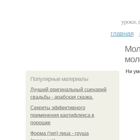
уроки, 
главная
Мол
мол
Ни ум
Популярные материалы
Лучший оригинальный сценарий
свадьбы - арабская сказка.
Секреты эффективного
применения картифлекса в
порошке
Форма (тип) лица - груша