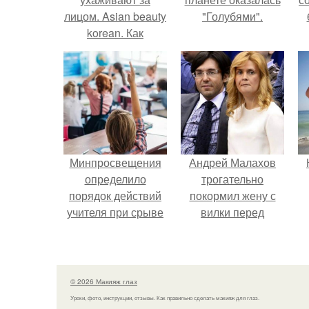
лицом. Asian beauty
"Голубями".
korean. Как
ухаживают за собой
корейские девушки.
Минпросвещения
Андрей Малахов
определило
трогательно
порядок действий
покормил жену с
учителя при срыве
вилки перед
урока.
камерой, вызвав
умиление у
поклонников.
© 2026 Макияж глаз
Уроки, фото, инструкции, отзывы. Как правильно сделать макияж для глаз.