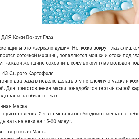
 ДЛЯ Кожи Вокруг Глаз
 женщины это «зеркало души»! Но, кожа вокруг глаз слишко
вается сеточкой морщин, появляются мешки и отеки под гл
ут каждой женщине сохранить кожу вокруг глаз молодой под
 ИЗ Сырого Картофеля
точно два раза в неделю делать эту не сложную маску и кожа
ой. Для приготовления маски понадобится тертый сырой ка
адываем на область глаз.
нная Маска
е приготовления 2 ч. л. сметаны необходимо смешать с неб
дывать на веки на 15-20 минут.
о-Творожная Маска
 маска обладает питательными и тонизирующими свойствами