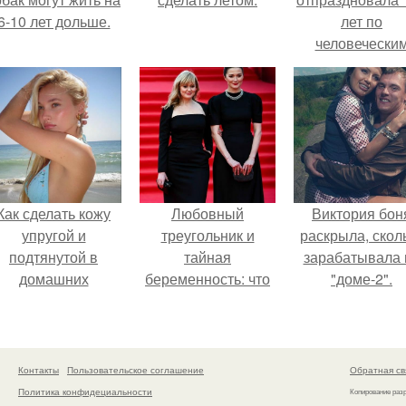
6-10 лет дольше.
лет по
человечески
Меркам и
претендует н
звание само
старой в мире
Как сделать кожу
Любовный
Виктория бон
упругой и
треугольник и
раскрыла, скол
подтянутой в
тайная
зарабатывала 
домашних
беременность: что
"доме-2".
условиях?
скрывает
наследница Никиты
Михалкова?
Контакты
Пользовательское соглашение
Обратная св
Политика конфидециальности
Копирование раз