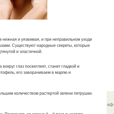
м нежная и уязвимая, и при неправильном уходе
азами. Существуют народные секреты, которые
тянутой и эластичной.
 вокруг глаз посветлеет, станет гладкой и
ртофель, его заворачиваем в марлю и
ольшим количеством растертой зелени петрушки.
⇨
. Применять ее можно 2 – 3 раза в неделю.